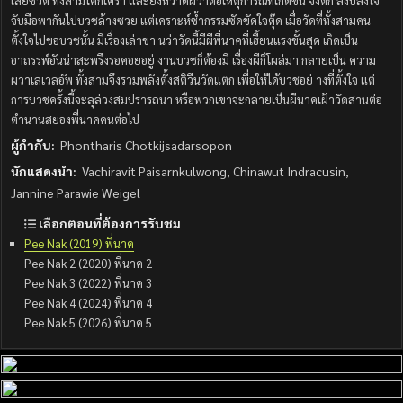
เสียชีวิต ทั้งสามโศกเศร้า และยังหวาดผวาต่อเหตุการณ์ที่เกิดขึ้น จึงตก ลงปลงใจ
จับมือพากันไปบวชล้างซวย แต่เคราะห์ซํ้ากรรมซัดขัดใจตุ๊ด เมื่อวัดที่ทั้งสามคน
ตั้งใจไปขอบวชนั้น มีเรื่องเล่าขา นว่าวัดนี้มีผีพี่นาคที่เฮี้ยนแรงขั้นสุด เกิดเป็น
อาถรรพ์อันน่าสะพรึงรอคอยอยู่ งานบวชก็ต้องมี เรื่องผีก็โผล่มา กลายเป็น ความ
ผวาเลเวลอัพ ทั้งสามจึงรวมพลังตั้งสติวีนวัดแตก เพื่อให้ได้บวชอย่ างที่ตั้งใจ แต่
การบวชครั้งนี้จะลุล่วงสมปรารถนา หรือพวกเขาจะกลายเป็นผีนาคเฝ้าวัดสานต่อ
ตํานานสยองพี่นาคคนต่อไป
ผู้กำกับ:
Phontharis Chotkijsadarsopon
นักแสดงนำ:
Vachiravit Paisarnkulwong, Chinawut Indracusin,
Jannine Parawie Weigel
เลือกตอนที่ต้องการรับชม
Pee Nak (2019) พี่นาค
Pee Nak 2 (2020) พี่นาค 2
Pee Nak 3 (2022) พี่นาค 3
Pee Nak 4 (2024) พี่นาค 4
Pee Nak 5 (2026) พี่นาค 5