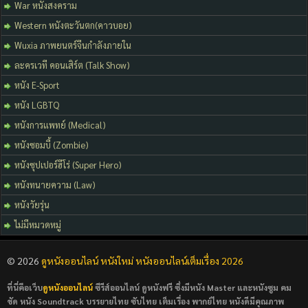
War หนังสงคราม
Western หนังตะวันตก(คาวบอย)
Wuxia ภาพยนตร์จีนกำลังภายใน
ละครเวที คอนเสิร์ต (Talk Show)
หนัง E-Sport
หนัง LGBTQ
หนังการแพทย์ (Medical)
หนังซอมบี้ (Zombie)
หนังซุปเปอร์ฮีโร่ (Super Hero)
หนังทนายความ (Law)
หนังวัยรุ่น
ไม่มีหมวดหมู่
© 2026
ดูหนังออนไลน์ หนังใหม่ หนังออนไลน์เต็มเรื่อง 2026
ที่นี่คือเว็บ
ดูหนังออนไลน์
ซีรีส์ออนไลน์ ดูหนังฟรี ซึ่งมีหนัง Master และหนังซูม คม
ชัด หนัง Soundtrack บรรยายไทย ซับไทย เต็มเรื่อง พากย์ไทย หนังดีมีคุณภาพ