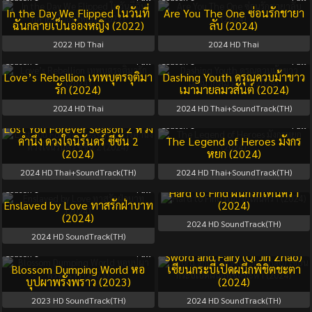
In the Day We Flipped ในวันที่
Are You The One ซ่อนรักชายา
ฉันกลายเป็นอ๋องหญิง (2022)
ลับ (2024)
2022
HD Thai
2024
HD Thai
Season 1
Full
Season 1
Full
Love’s Rebellion เทพบุตรจุติมา
Dashing Youth ดรุณควบม้าขาว
รัก (2024)
เมามายลมวสันต์ (2024)
2024
HD Thai
2024
HD Thai+SoundTrack(TH)
Season 2
Full
Season 1
Full
Lost You Forever Season 2 ห้วง
คำนึง ดวงใจนิรันดร์ ซีซัน 2
The Legend of Heroes มังกร
(2024)
หยก (2024)
2024
HD Thai+SoundTrack(TH)
2024
HD Thai+SoundTrack(TH)
Season 1
Full
Season 1
Full
Hard to Find ผนึกรักใต้นครา
Enslaved by Love ทาสรักฝ่าบาท
(2024)
(2024)
2024
HD SoundTrack(TH)
2024
HD SoundTrack(TH)
Season 1
Full
Season 1
Full
Sword and Fairy (Qi Jin Zhao)
Blossom Dumping World หอ
เซียนกระบี่เปิดผนึกพิชิตชะตา
บุปผาพรั่งพราว (2023)
(2024)
2023
HD SoundTrack(TH)
2024
HD SoundTrack(TH)
Season 1
Full