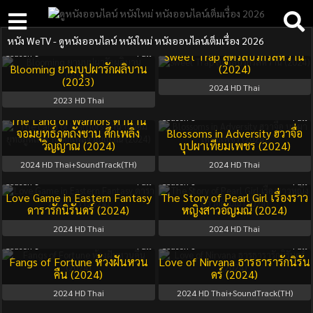
หนัง WeTV - ดูหนังออนไลน์ หนังใหม่ หนังออนไลน์เต็มเรื่อง 2026
Season 1
Full
Season 1
Full
Sweet Trap สูตรลับรักรสหวาน
Blooming ยามบุปผารักผลิบาน
(2024)
(2023)
2024
HD Thai
2023
HD Thai
Season 1
Full
Season 1
Full
The Land of Warriors ตำนาน
จอมยุทธ์ภูตถังซาน ศึกเพลิง
Blossoms in Adversity ฮวาจื่อ
วิญญาณ (2024)
บุปผาเทียมเพชร (2024)
2024
HD Thai+SoundTrack(TH)
2024
HD Thai
Season 1
Full
Season 1
Full
Love Game in Eastern Fantasy
The Story of Pearl Girl เรื่องราว
ดารารักนิรันดร์ (2024)
หญิงสาวอัญมณี (2024)
2024
HD Thai
2024
HD Thai
Season 1
Full
Season 1
Full
Fangs of Fortune ห้วงฝันหวน
Love of Nirvana ธารธารารักนิรัน
คืน (2024)
ดร์ (2024)
2024
HD Thai
2024
HD Thai+SoundTrack(TH)
Season 1
Full
Season 1
Full