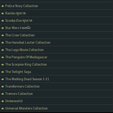
Police Story Collection
Rambo ทุกภาค
Scooby-Doo ทุกภาค
Star Wars รวมหนัง
The Crow Collection
The Hannibal Lecter Collection
The Lego Movie Collection
The Penguins Of Madagascar
The Scorpion King Collection
The Twilight Saga
The Walking Dead Season 1-11
Transformers Collection
Tremors Collection
Underworld
Universal Monsters Collection