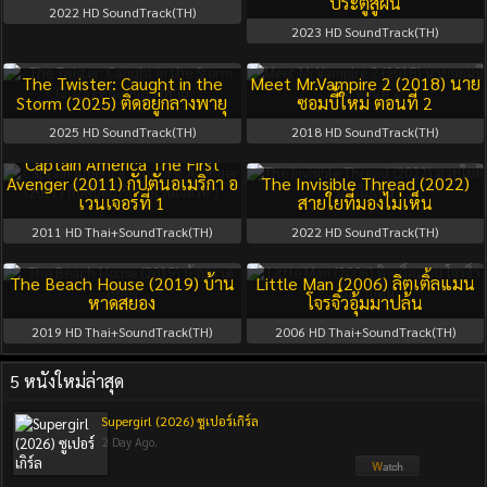
ประตูสู่ฝัน
2022
HD SoundTrack(TH)
2023
HD SoundTrack(TH)
The Twister: Caught in the
Meet Mr.Vampire 2 (2018) นาย
Storm (2025) ติดอยู่กลางพายุ
ซอมบี้ใหม่ ตอนที่ 2
2025
HD SoundTrack(TH)
2018
HD SoundTrack(TH)
Captain America The First
Avenger (2011) กัปตันอเมริกา อ
The Invisible Thread (2022)
เวนเจอร์ที่ 1
สายใยที่มองไม่เห็น
2011
HD Thai+SoundTrack(TH)
2022
HD SoundTrack(TH)
The Beach House (2019) บ้าน
Little Man (2006) ลิตเติ้ลแมน
หาดสยอง
โจรจิ๋วอุ้มมาปล้น
2019
HD Thai+SoundTrack(TH)
2006
HD Thai+SoundTrack(TH)
5 หนังใหม่ล่าสุด
Supergirl (2026) ซูเปอร์เกิร์ล
2 Day Ago.