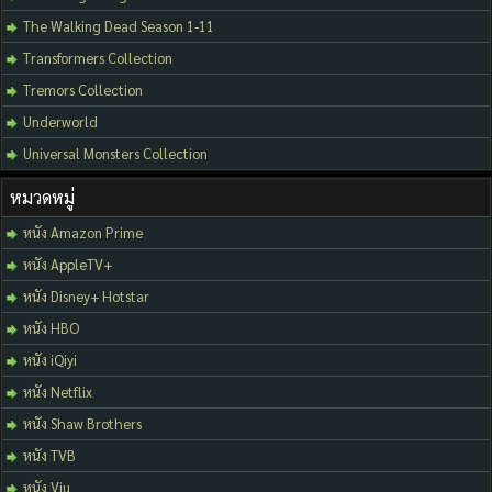
The Walking Dead Season 1-11
Transformers Collection
Tremors Collection
Underworld
Universal Monsters Collection
หมวดหมู่
หนัง Amazon Prime
หนัง AppleTV+
หนัง Disney+ Hotstar
หนัง HBO
หนัง iQiyi
หนัง Netflix
หนัง Shaw Brothers
หนัง TVB
หนัง Viu