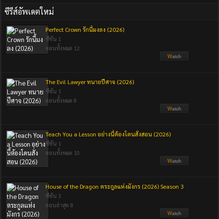
ซีรีส์อัพเดตใหม่
Perfect Crown รักนี้มงลง (2026)
ซีซัน 1
ตอนทั้งหมด 12
The Evil Lawyer ทนายปีศาจ (2026)
ซีซัน 1
ตอนทั้งหมด 8
Teach You a Lesson อย่างนี้ต้องโดนสั่งสอน (2026)
ซีซัน 1
ตอนทั้งหมด 10
House of the Dragon ตระกูลแห่งมังกร (2026) Season 3
ซีซัน 3
ตอนล่าสุด 8