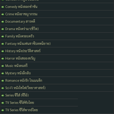
Comedy หนังตลกขำขัน
Crime หนังอาชญากรรม
Documentary สารคดี
Drama หนังดร่ามา(ชีวิต)
Family หนังครอบครัว
Fantasy หนังแฟนตาซี(เทพนิยาย)
History หนังประวัติศาสตร์
Horror หนังสยองขวัญ
Music หนังดนตรี
Mystery หนังลึกลับ
Romance หนังรัก โรแมนติก
Sci-Fi หนังไซไฟ(วิทยาศาสตร์)
Series ซีรีส์ (ซีรีย์)
TV Series ซีรีส์ซับไทย
TV Series ซีรีส์พากย์ไทย