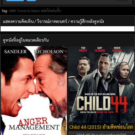
Tag:
1989
Turner & Hooch หล่อโย่งย่นบึ้ก
แสดงความคิดเห็น / วิจารณ์ภาพยนตร์ / ความรู้สึกหลังดูหนัง
ดูหนังที่อยู่ในหมวดเดียวกัน
Child 44 (2015) อำมหิตซ่อนโลก
2015
HD Thai+SoundTrack(TH)