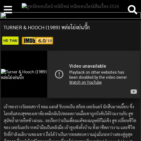
TURNER & HOOCH (1989) หล่อโย่งย่นบึ้ก
6.0
HD THAI
เจ้าของรางวัลออสการ์ ทอม แฮงส์ รับบทเป็น สก็อต เทอร์เนอร์ นักสืบมาดเนี๊ยบ ซึ่ง
โลกอันสงบสุขของเขาต้องพลิกผันไปตลอดกาลเมื่อเขาถูกบังคับให้ร่วมงานกับ ฮูช
สุนัขน้ำลายยืดข้างถนน…จะเรียกว่าเป็นเพื่อนแท้ของมนุษย์ก็ไม่เชิง ฮูช เปลี่ยนชีวิต
ของ เทอร์เนอร์จากหน้ามือเป็นหลังมือ เจ้าตูบพังทั้งบ้าน ทั้งอาชีพการงาน และชีวิต
รักที่กำลังผลิบานของเขา! ถือได้ว่าเป็นการทดสอบความมุ่งมั่นระหว่างสองคู่หูสุด