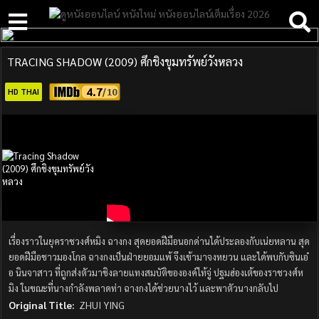
TRACING SHADOW (2009) ศึกชิงขุมทรัพย์วังหลวง
4.7
HD THAI
เรื่องราวในยุคราชวงศ์หมิง ฉางกง สุดยอดฝีมือนอกด่านได้ประลองกับเน่ยหลาน สุด
ยอดฝีมือชาวมองโกล ฉางกงเป็นฝ่ายยอมแพ้ จึงเข้ามาจงหยวน และได้พบกับซินเอ๋
อ นินจาสาว ที่ถูกส่งตัวมาชิงลายแทงสมบัติขององค์ไท้จู่ ปฐมฮ่องเต้ของราชวงศ์ห
มิง ในขณะที่นางกำลังพลาดท่า ฉางกงได้ช่วยนางไว้ และพาตัวนางกลับไป
Original Title:
ZHUI YING