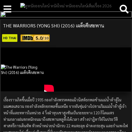
THE WARRIORS (YONG SHI) (2016) เผด็จศึกสะพาน
5.0
HD THAI
เรื่องราวเกิดขึ้นเมื่อปี 1935 กองกำลังพรรคคอมมิวนิสต์ยกพลข้ามแม่น้ำต้าตู้ใน
มณฑลเสฉวน กองกำลังหลักยกพลขึ้นเหนือ จากอันซุ่มฉ่างไปตามริมแม่น้ำต้าตู้เจ้า
หน้าที่และทหารในหน่วย 4 วิ่งฝ่าหุบเขาสูงชันเป็นระยะทาง 120 กิโลเมตร
ท่ามกลางฝนตกหนักจนมาถึงสะพานหลูติ้งได้เวลา สร้างปาฎิหาริย์ในประวัติ
ศาสตรืการเดินทัพ หัวหน้าหน่วยนำนักรบ 22 คนตะลุย ฝ่าดงกระสุน และกำแพงไฟ