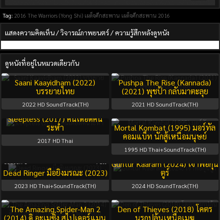
Tag:
2016
The Warriors (Yong Shi) เผด็จศึกสะพาน
เผด็จศึกสะพาน 2016
แสดงความคิดเห็น / วิจารณ์ภาพยนตร์ / ความรู้สึกหลังดูหนัง
ดูหนังที่อยู่ในหมวดเดียวกัน
Saani Kaayidham (2022)
Pushpa The Rise (Kannada)
บรรยายไทย
(2021) พุชป้า กลับมาตะลุย
2022
HD SoundTrack(TH)
2021
HD SoundTrack(TH)
Sleepless (2017) คืนเดือดคน
ระห่ำ
Mortal Kombat (1995) มอร์ทัล
คอมแบ็ท นักสู้เหนือมนุษย์
2017
HD Thai
1995
HD Thai+SoundTrack(TH)
Season 1
Full
Guntur Kaaram (2024) เจ้าพ่อกุน
Dead Ringer มือยิงมรณะ (2023)
ตูร์
2023
HD Thai+SoundTrack(TH)
2024
HD SoundTrack(TH)
The Amazing Spider-Man 2
Den of Thieves (2018) โคตร
(2014) ดิ อะเมซิ่ง สไปเดอร์แมน
นรกปล้นเหนือเมฆ