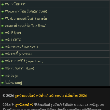
War หนังสงคราม
Western หนังตะวันตก(คาวบอย)
Wuxia ภาพยนตร์จีนกำลังภายใน
ละครเวที คอนเสิร์ต (Talk Show)
หนัง E-Sport
หนัง LGBTQ
หนังการแพทย์ (Medical)
หนังซอมบี้ (Zombie)
หนังซุปเปอร์ฮีโร่ (Super Hero)
หนังทนายความ (Law)
หนังวัยรุ่น
ไม่มีหมวดหมู่
© 2026
ดูหนังออนไลน์ หนังใหม่ หนังออนไลน์เต็มเรื่อง 2026
ที่นี่คือเว็บ
ดูหนังออนไลน์
ซีรีส์ออนไลน์ ดูหนังฟรี ซึ่งมีหนัง Master และหนังซูม คม
ชัด หนัง Soundtrack บรรยายไทย ซับไทย เต็มเรื่อง พากย์ไทย หนังดีมีคุณภาพ