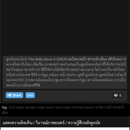
ดูหนังออนไลน์
The Ridiculous 6 (2015) หกโคบาลบ้า ซ่าระห่ำเมือง [ซับไทย]
HD
พากย์ไทย ซับไทย เต็มเรื่อง มาสเตอร์ ขอนำเสนอเว็บดูหนังออนไลน์ ที่ให้บริการหนังใ
หม่ กับคุณภาพ หนัง HD ที่มีให้ท่านได้เลือกรับชมอย่างมากมาย ไม่ว่าจะเป็น หนังไทย
หนังต่างประเทศ ซีรีส์ การ์ตูน อนิเมะ หนัง Netflix ดูฟรี ดูหนังHD ดูหนังใหม่ หนังมาใ
หม่ MASTER ZOOM หนังออนไลน์ ซูม ดาวน์โหลดการ์ตูน ดาวน์โหลดอนิเมะ ดาวน์โห
ลดหนัง ดาวน์โหลดซีรีส์
6
Join
Tag:
2015
Adam Sandler
Jorge Garcia
Terry Crews
The Ridiculous 6 หกโคบาลบ้า ซ่าระห่ำ
เมือง
แสดงความคิดเห็น / วิจารณ์ภาพยนตร์ / ความรู้สึกหลังดูหนัง