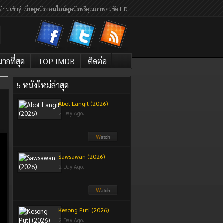
ท่านเข้าสู่ เว็บดูหนังออนไลน์ดูหนังฟรีคุณภาพคมชัด HD
กที่สุด
TOP IMDB
ติดต่อ
5 หนังใหม่ล่าสุด
Abot Langit (2026)
2 Day Ago.
Sawsawan (2026)
2 Day Ago.
Kesong Puti (2026)
2 Day Ago.