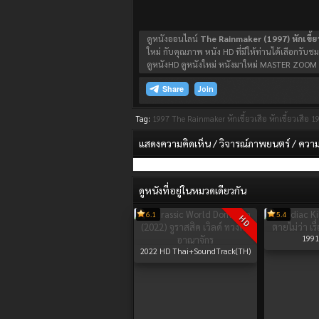
ดูหนังออนไลน์
The Rainmaker (1997) หักเขี้ย
ใหม่ กับคุณภาพ หนัง HD ที่มีให้ท่านได้เลือกรับช
ดูหนังHD ดูหนังใหม่ หนังมาใหม่ MASTER ZOOM 
Join
Tag:
1997
The Rainmaker หักเขี้ยวเสือ
หักเขี้ยวเสือ 1
แสดงความคิดเห็น / วิจารณ์ภาพยนตร์ / ความรู
ดูหนังที่อยู่ในหมวดเดียวกัน
6.1
5.4
HD
1991
2022
HD Thai+SoundTrack(TH)