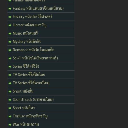
Fantasy หนังแฟนตาซี(เทพนิยาย)
History หนังประวัติศาสตร์
Horror หนังสยองขวัญ
Music หนังดนตรี
Mystery หนังลึกลับ
Romance หนังรัก โรแมนติก
Sci-Fi หนังไซไฟ(วิทยาศาสตร์)
Series ซีรีส์ (ซีรีย์)
TV Series ซีรีส์ซับไทย
TV Series ซีรีส์พากย์ไทย
Short หนังสั้น
SoundTrack (บรรยายไทย)
Sport หนังกีฬา
Thriller หนังระทึกขวัญ
War หนังสงคราม