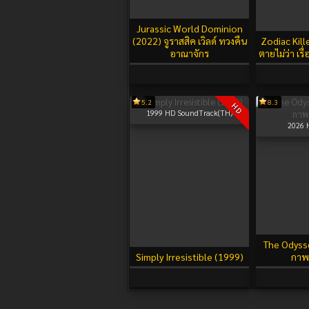
Jurassic World Dominion
(2022) จูราสสิค เวิลด์ ทวงคืน
Zodiac Kille
อาณาจักร
ตายไม่ว่า เร
5.2
8.3
HD
1999
HD SoundTrack(TH)
2026
H
The Odyss
Simply Irresistible (1999)
กาพย