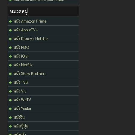
หมวดหมู่
หนัง Amazon Prime
หนัง AppleTV+
หนัง Disney+ Hotstar
หนัง HBO
หนัง iQiyi
หนัง Netflix
หนัง Shaw Brothers
หนัง TVB
หนัง Viu
หนัง WeTV
หนัง Youku
หนังจีน
หนังญี่ปุ่น
หนังฝรั่ง