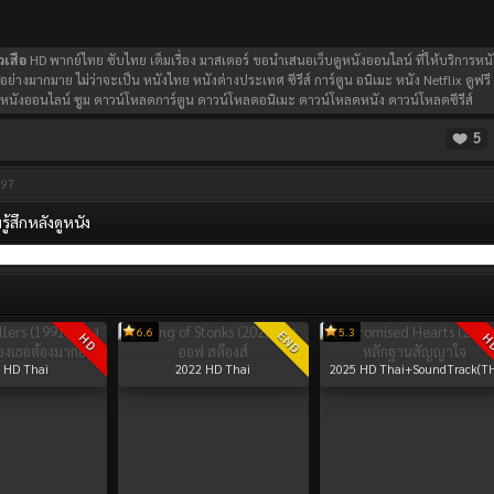
วเสือ
HD พากย์ไทย ซับไทย เต็มเรื่อง มาสเตอร์ ขอนำเสนอเว็บดูหนังออนไลน์ ที่ให้บริการหนั
มอย่างมากมาย ไม่ว่าจะเป็น หนังไทย หนังต่างประเทศ ซีรีส์ การ์ตูน อนิเมะ หนัง Netflix ดูฟรี
หนังออนไลน์ ซูม ดาวน์โหลดการ์ตูน ดาวน์โหลดอนิเมะ ดาวน์โหลดหนัง ดาวน์โหลดซีรีส์
5
997
้สึกหลังดูหนัง
6.6
5.3
END
HD
H
HD Thai
2022
HD Thai
2025
HD Thai+SoundTrack(TH