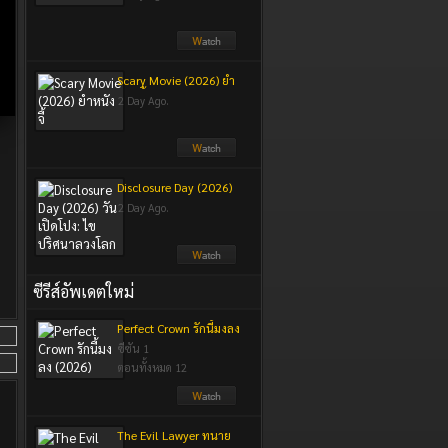
Scary Movie (2026) ยำ
หนังจี้
2 Day Ago.
Disclosure Day (2026)
วันเปิดโปง: ไขปริศนา
2 Day Ago.
ลวงโลก
ซีรีส์อัพเดตใหม่
Perfect Crown รักนี้มงลง
(2026)
ซีซัน 1
ตอนทั้งหมด 12
The Evil Lawyer ทนาย