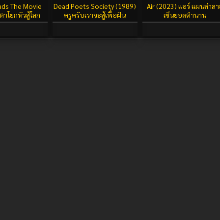
ds The Movie
Dead Poets Society (1989)
Air (2023) แอร์ แผนล่าลา
กตาโยกหัวสู้โลก
ครูครับเราจะสู้เพื่อฝัน
เซ็นยอดตำนาน