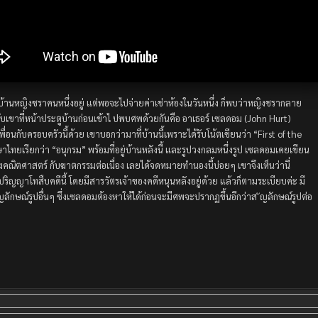
บ้านหญิงชราคนหนึ่งอยู่ แต่พอจะไปจ่ายค่าเช่าห้องในวันหนึ่ง ก็พบว่าหญิงชรากลาย
กับเขาที่หน้าประตูบ้านก่อนเข้าไ ปพบศพด้วยกันคือ อาเธอร์ เซลดอม (John Hurt)
อนกับครอบครัวนี้ด้วย เขาบอกว่ามาที่บ้านนี้เพราะได้รับโน้ตเขียนว่า “First of the
าษาไทยเรียกว่า “อนุกรม” พร้อมที่อยู่บ้านหลังนี้ และรูปวงกลมหนึ่งรูป เซลดอมเคยเขียน
่างคณิตศาสตร์ กับฆาตกรรมต่อเนื่อง เลยได้จดหมายทำนองนี้บ่อยๆ เขาจึงเห็นว่านี่
ิญญาโทสืบคดีนี้ โดยมีสารวัตรเจ้าของคดีหนุนหลังอยู่ด้วย แล้วก็ตามระเบียบค่ะ มี
ักษณ์รูปอื่นๆ ซึ่งเซลดอมต้องหาให้ได้ก่อนจะมีศพจะปรากฏขึ้นอีกว่าส ัญลักษณ์รูปต่อ