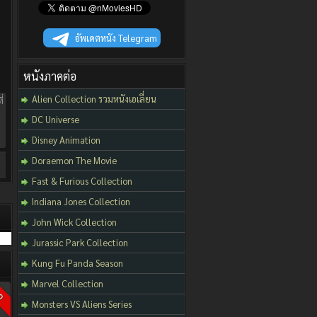
อัพเดตหนัง Telegram
หนังภาคต่อ
Alien Collection รวมหนังเอเลี่ยน
่
ง
DC Universe
Disney Animation
Doraemon The Movie
Fast & Furious Collection
Indiana Jones Collection
John Wick Collection
Jurassic Park Collection
Kung Fu Panda Season
Marvel Collection
D
Monsters VS Aliens Series