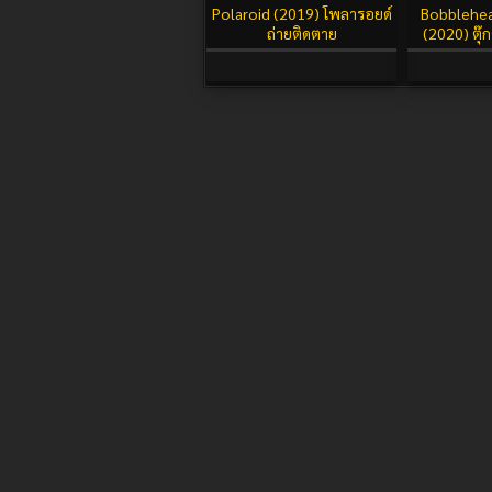
Polaroid (2019) โพลารอยด์
Bobblehea
ถ่ายติดตาย
(2020) ตุ๊