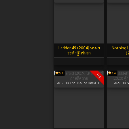
Ladder 49 (2004) หน่วย
Nothing L
ระห่ำสู้ไฟนรก
(
5.2
2.6
HD
2019
HD Thai+SoundTrack(TH)
2020
HD S