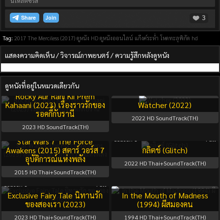
น์โหลดซีรีส์
3
Join
Tag:
2017
The Merciless (2017)
ดูหนัง HD
ดูหนังออนไลน์
แก๊งค์ระห่ำ โหดทะลุพิกัด hd
แสดงความคิดเห็น / วิจารณ์ภาพยนตร์ / ความรู้สึกหลังดูหนัง
ดูหนังที่อยู่ในหมวดเดียวกัน
Rocky Aur Rani Kii Prem
Kahaani (2023) เรื่องราวรักของ
Watcher (2022)
รอคกี้กับรานี
2022
HD SoundTrack(TH)
2023
HD SoundTrack(TH)
Season 1
Full
Star Wars 7 The Force
Awakens (2015) สตาร์ วอร์ส 7
กลิตช์ (Glitch)
อุบัติการณ์แห่งพลัง
2022
HD Thai+SoundTrack(TH)
2015
HD Thai+SoundTrack(TH)
Season 1
Full
Exclusive Fairy Tale นิทานรัก
In the Mouth of Madness
ของสองเรา (2023)
(1994) ผีสมองคน
2023
HD Thai+SoundTrack(TH)
1994
HD Thai+SoundTrack(TH)