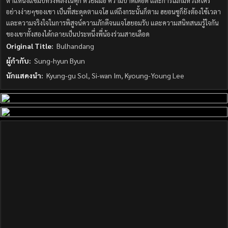
ตำแหน่งแชมป์ทรงพลังในคุก ด้วยฝีมือ ความบ้าดีเดือด และการไม่ก้มหัวให้ใคร
อย่างง่ายๆของเขา เป็นที่สะดุดตาแจโฮ แต่ถึงกระนั้นก็ตาม ฮยอนซูก็ยังต้องใช้เวลา
และความจริงใจในการพิสูจน์ความภักดีจนแจโฮยอมรับ และความสนิทสนมรู้ใจกัน
ของเขาทั้งสองได้กลายเป็นประหนึ่งพี่น้องร่วมสายเลือด
Original Title:
Bulhandang
ผู้กำกับ:
Sung-hyun Byun
นักแสดงนำ:
Kyung-gu Sol, Si-wan Im, Kyoung-Young Lee