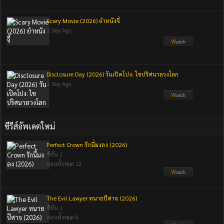
Scary Movie (2026) ยำหนังจี้
2 Day Ago.
Disclosure Day (2026) วันเปิดโปง: ไขปริศนาลวงโลก
2 Day Ago.
ซีรีส์อัพเดตใหม่
Perfect Crown รักนี้มงลง (2026)
ซีซัน 1
ตอนทั้งหมด 12
The Evil Lawyer ทนายปีศาจ (2026)
ซีซัน 1
ตอนทั้งหมด 8