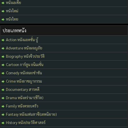
หนังเอเชีย
หนังใหม่
หนังไทย
ประเภทหนัง
Action หนังแอคชั่น บู้
Adventure หนังผจญภัย
Biography หนังชีวประวัติ
Cartoon การ์ตูน อนิเมชั่น
Comedy หนังตลกขำขัน
Crime หนังอาชญากรรม
Documentary สารคดี
Drama หนังดร่ามา(ชีวิต)
Family หนังครอบครัว
Fantasy หนังแฟนตาซี(เทพนิยาย)
History หนังประวัติศาสตร์