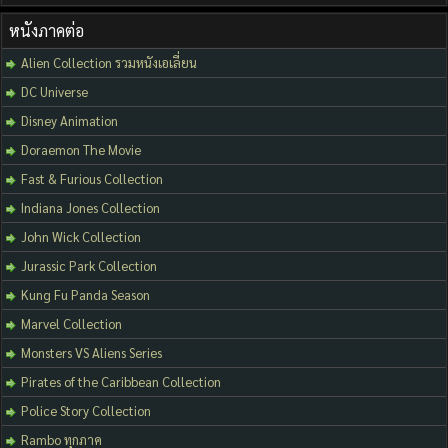
หนังภาคต่อ
Alien Collection รวมหนังเอเลี่ยน
DC Universe
Disney Animation
Doraemon The Movie
Fast & Furious Collection
Indiana Jones Collection
John Wick Collection
Jurassic Park Collection
Kung Fu Panda Season
Marvel Collection
Monsters VS Aliens Series
Pirates of the Caribbean Collection
Police Story Collection
Rambo ทุกภาค