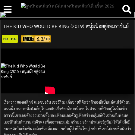
THE KID WHO WOULD BE KING (2019) หนุ่มน้อยสู่จอมราชันย์
6.3
HD THAI
เรื่องราวของอเล็กซ์ (แอชบอร์น เซอร์กิส) เด็กชายที่คิดว่าตัวเองก็เป็นแค่คนไร้ตัวตน
คนหนึ่ง จนกระทั่งบังเอิญไปเจอกับเอ็กซ์คาลิเบอร์ ดาบในตำนานที่ปักอยู่ในหินเข้า
คราวนี้เขาเลยต้องรวบรวมทั้งผองเพื่อนและศัตรูเพื่อสร้างกลุ่มอัศวินร่วมกับพ่อมด
เมอร์ลินในตำนาน (สจ๊วต) เพื่อเอาชนะแม่มดร้าย มอร์กาน่า(เฟอร์กูสัน) ให้ได้ เมื่อมี
อนาคตเป็นเดิมพัน อเล็กซ์จะต้องกลายเป็นผู้นำที่ยิ่งใหญ่ อย่างที่เขาไม่เคยคิดฝันว่า