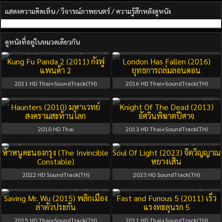
แสดงความคิดเห็น / วิจารณ์ภาพยนตร์ / ความรู้สึกหลังดูหนัง
ดูหนังที่อยู่ในหมวดเดียวกัน
Kung Fu Panda 2 (2011) กังฟู
London Has Fallen (2016)
แพนด้า 2
ยุทธการถล่มลอนดอน
2011
HD Thai+SoundTrack(TH)
2016
HD Thai+SoundTrack(TH)
Haunters (2010) มหาเวทย์
Knight Of The Dead (2013)
สงครามสะท้านโลก
อัศวินพิฆาตปีศาจ
2010
HD Thai
2013
HD Thai+SoundTrack(TH)
ห้าหนูคะนองกรุง (The Invincible
Soul Of Light (2023) จิตวิญญาณ
Constable)
หยางเสิน
2022
HD SoundTrack(TH)
2023
HD SoundTrack(TH)
Saving Mr. Wu (2015) พลิกเมือง
Fast and Furious 5 (2011) เร็ว
ล่าตัวประกัน
แรงทะลุนรก 5
2015
HD Thai+SoundTrack(TH)
2011
HD Thai+SoundTrack(TH)