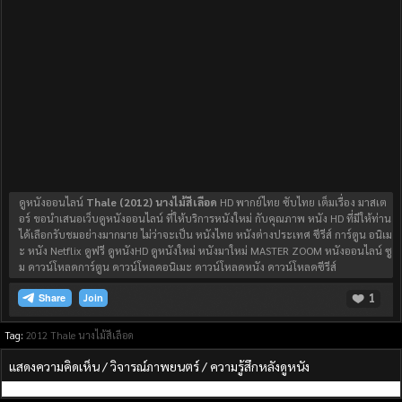
ดูหนังออนไลน์
Thale (2012) นางไม้สีเลือด
HD พากย์ไทย ซับไทย เต็มเรื่อง มาสเต
อร์ ขอนำเสนอเว็บดูหนังออนไลน์ ที่ให้บริการหนังใหม่ กับคุณภาพ หนัง HD ที่มีให้ท่าน
ได้เลือกรับชมอย่างมากมาย ไม่ว่าจะเป็น หนังไทย หนังต่างประเทศ ซีรีส์ การ์ตูน อนิเม
ะ หนัง Netflix ดูฟรี ดูหนังHD ดูหนังใหม่ หนังมาใหม่ MASTER ZOOM หนังออนไลน์ ซู
ม ดาวน์โหลดการ์ตูน ดาวน์โหลดอนิเมะ ดาวน์โหลดหนัง ดาวน์โหลดซีรีส์
1
Join
Tag:
2012
Thale นางไม้สีเลือด
แสดงความคิดเห็น / วิจารณ์ภาพยนตร์ / ความรู้สึกหลังดูหนัง