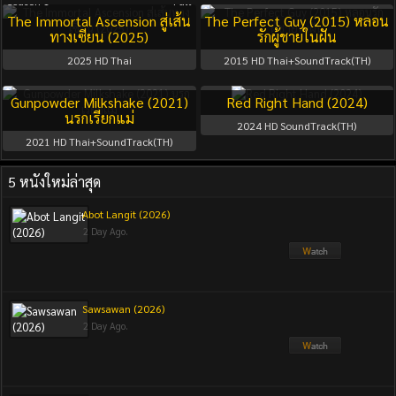
Season 1
Full
The Immortal Ascension สู่เส้น
The Perfect Guy (2015) หลอน
ทางเซียน (2025)
รักผู้ชายในฝัน
2025
HD Thai
2015
HD Thai+SoundTrack(TH)
Gunpowder Milkshake (2021)
Red Right Hand (2024)
นรกเรียกแม่
2024
HD SoundTrack(TH)
2021
HD Thai+SoundTrack(TH)
5 หนังใหม่ล่าสุด
Abot Langit (2026)
2 Day Ago.
Sawsawan (2026)
2 Day Ago.