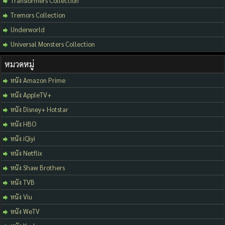
Transformers Collection
Tremors Collection
Underworld
Universal Monsters Collection
หมวดหมู่
หนัง Amazon Prime
หนัง AppleTV+
หนัง Disney+ Hotstar
หนัง HBO
หนัง iQiyi
หนัง Netflix
หนัง Shaw Brothers
หนัง TVB
หนัง Viu
หนัง WeTV