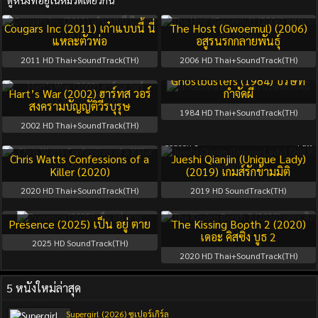
ดูหนังที่อยู่ในหมวดเดียวกัน
Cougars Inc (2011) เก๋าแบบนี้ นี่
The Host (Gwoemul) (2006)
แหละตัวพ่อ
อสูรนรกกลายพันธุ์
2011
HD Thai+SoundTrack(TH)
2006
HD Thai+SoundTrack(TH)
Ghostbusters (1984) บริษัท
Hart’s War (2002) ฮาร์ทส วอร์
กำจัดผี
สงครามบัญญัติวีรบุรุษ
1984
HD Thai+SoundTrack(TH)
2002
HD Thai+SoundTrack(TH)
Season 1
Full
Chris Watts Confessions of a
Jueshi Qianjin (Unique Lady)
Killer (2020)
(2019) เกมส์รักข้ามมิติ
2020
HD Thai+SoundTrack(TH)
2019
HD SoundTrack(TH)
Presence (2025) เป็น อยู่ ตาย
The Kissing Booth 2 (2020)
เดอะ คิสซิ่ง บูธ 2
2025
HD SoundTrack(TH)
2020
HD Thai+SoundTrack(TH)
5 หนังใหม่ล่าสุด
Supergirl (2026) ซูเปอร์เกิร์ล