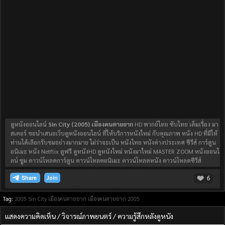
ดูหนังออนไลน์
Sin City (2005) เมืองคนตายยาก
HD พากย์ไทย ซับไทย เต็มเรื่อง มา
สเตอร์ ขอนำเสนอเว็บดูหนังออนไลน์ ที่ให้บริการหนังใหม่ กับคุณภาพ หนัง HD ที่มีให้
ท่านได้เลือกรับชมอย่างมากมาย ไม่ว่าจะเป็น หนังไทย หนังต่างประเทศ ซีรีส์ การ์ตูน
อนิเมะ หนัง Netflix ดูฟรี ดูหนังHD ดูหนังใหม่ หนังมาใหม่ MASTER ZOOM หนังออนไ
ลน์ ซูม ดาวน์โหลดการ์ตูน ดาวน์โหลดอนิเมะ ดาวน์โหลดหนัง ดาวน์โหลดซีรีส์
6
Join
Tag:
2005
Sin City เมืองคนตายยาก
เมืองคนตายยาก 2005
แสดงความคิดเห็น / วิจารณ์ภาพยนตร์ / ความรู้สึกหลังดูหนัง