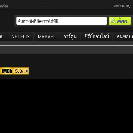
ขอต้อนรับทุก
ุกวัน)
ทย
NETFLIX
MARVEL
การ์ตูน
ซีรีย์ออนไลน์
คนชอบมา
5.0