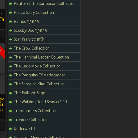
Pirates of the Caribbean Collection
Police Story Collection
e
ัด
Rambo ทุกภาค
Scooby-Doo ทุกภาค
Star Wars รวมหนัง
The Crow Collection
D
The Hannibal Lecter Collection
The Lego Movie Collection
The Penguins Of Madagascar
The Scorpion King Collection
The Twilight Saga
ood
The Walking Dead Season 1-11
่ง
อน
Transformers Collection
Tremors Collection
Underworld
Universal Monsters Collection