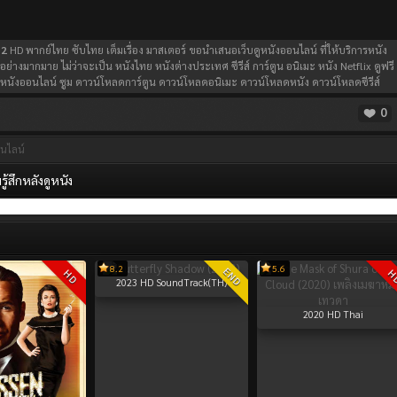
 2
HD พากย์ไทย ซับไทย เต็มเรื่อง มาสเตอร์ ขอนำเสนอเว็บดูหนังออนไลน์ ที่ให้บริการหนัง
มอย่างมากมาย ไม่ว่าจะเป็น หนังไทย หนังต่างประเทศ ซีรีส์ การ์ตูน อนิเมะ หนัง Netflix ดูฟรี
หนังออนไลน์ ซูม ดาวน์โหลดการ์ตูน ดาวน์โหลดอนิเมะ ดาวน์โหลดหนัง ดาวน์โหลดซีรีส์
0
อนไลน์
้สึกหลังดูหนัง
8.2
5.6
END
HD
H
2023
HD SoundTrack(TH)
2020
HD Thai