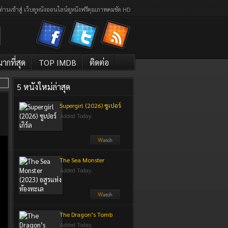
ท่านเข้าสู่ เว็บดูหนังออนไลน์ดูหนังฟรีคุณภาพคมชัด HD
กที่สุด
TOP IMDB
ติดต่อ
5 หนังใหม่ล่าสุด
Supergirl (2026) ซูเปอร์
เกิร์ล
Added Today.
The Sea Monster
(2023) อสูรแห่งท้อง
Added Today.
ทะเล
The Dragon’s Tomb
(2024)
Added Today.