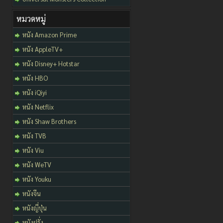
หมวดหมู่
หนัง Amazon Prime
หนัง AppleTV+
หนัง Disney+ Hotstar
หนัง HBO
หนัง iQiyi
หนัง Netflix
หนัง Shaw Brothers
หนัง TVB
หนัง Viu
หนัง WeTV
หนัง Youku
หนังจีน
หนังญี่ปุ่น
หนังฝรั่ง