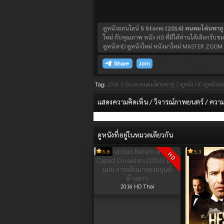
ดูหนังออนไลน์
S Storm (2016) คนคมโค่นพายุ
ใหม่ กับคุณภาพ หนัง HD ที่มีให้ท่านได้เลือกรับช
ดูหนังHD ดูหนังใหม่ หนังมาใหม่ MASTER ZOOM 
Join
Tag:
2016
S Storm คนคมโค่นพายุ 2
ดูหนัง HD
ดูหนังอ
แสดงความคิดเห็น / วิจารณ์ภาพยนตร์ / ความรู
ดูหนังที่อยู่ในหมวดเดียวกัน
6.8
5.3
HD
2016
HD Thai