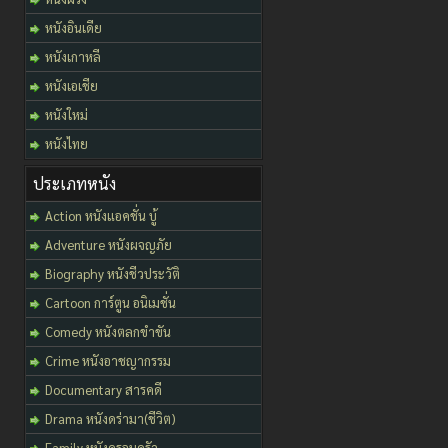
หนังอินเดีย
หนังเกาหลี
หนังเอเชีย
หนังใหม่
หนังไทย
ประเภทหนัง
Action หนังแอคชั่น บู้
Adventure หนังผจญภัย
Biography หนังชีวประวัติ
Cartoon การ์ตูน อนิเมชั่น
Comedy หนังตลกขำขัน
Crime หนังอาชญากรรม
Documentary สารคดี
Drama หนังดร่ามา(ชีวิต)
Family หนังครอบครัว