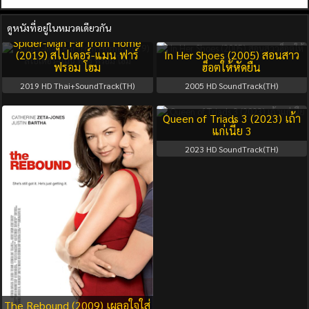
ดูหนังที่อยู่ในหมวดเดียวกัน
Spider-Man Far from Home
(2019) สไปเดอร์-แมน ฟาร์
In Her Shoes (2005) สอนสาว
ฟรอม โฮม
ฮ็อตให้หัดยืน
2019
HD Thai+SoundTrack(TH)
2005
HD SoundTrack(TH)
Queen of Triads 3 (2023) เถ้า
แก่เนี้ย 3
2023
HD SoundTrack(TH)
The Rebound (2009) เผลอใจใส่