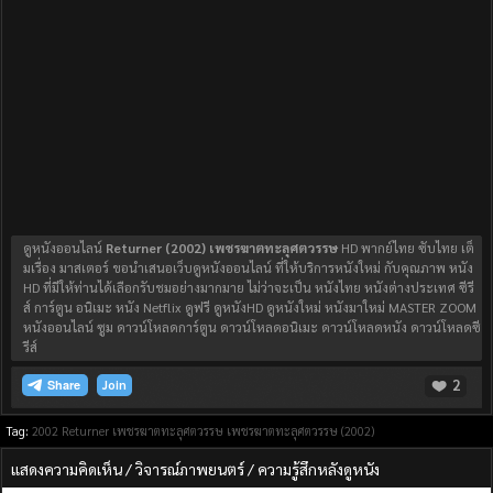
ดูหนังออนไลน์
Returner (2002) เพชรฆาตทะลุศตวรรษ
HD พากย์ไทย ซับไทย เต็
มเรื่อง มาสเตอร์ ขอนำเสนอเว็บดูหนังออนไลน์ ที่ให้บริการหนังใหม่ กับคุณภาพ หนัง
HD ที่มีให้ท่านได้เลือกรับชมอย่างมากมาย ไม่ว่าจะเป็น หนังไทย หนังต่างประเทศ ซีรี
ส์ การ์ตูน อนิเมะ หนัง Netflix ดูฟรี ดูหนังHD ดูหนังใหม่ หนังมาใหม่ MASTER ZOOM
หนังออนไลน์ ซูม ดาวน์โหลดการ์ตูน ดาวน์โหลดอนิเมะ ดาวน์โหลดหนัง ดาวน์โหลดซี
รีส์
2
Join
Tag:
2002
Returner เพชรฆาตทะลุศตวรรษ
เพชรฆาตทะลุศตวรรษ (2002)
แสดงความคิดเห็น / วิจารณ์ภาพยนตร์ / ความรู้สึกหลังดูหนัง