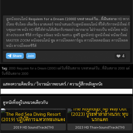
ดูหนังออนไลน์
Requiem for a Dream (2000) บทสวดแด่วัน…ที่ฝันสลาย
HD พาก
ย์ไทย ซับไทย เต็มเรื่อง มาสเตอร์ ขอนำเสนอเว็บดูหนังออนไลน์ ที่ให้บริการหนังใหม่ กั
บคุณภาพ หนัง HD ที่มีให้ท่านได้เลือกรับชมอย่างมากมาย ไม่ว่าจะเป็น หนังไทย หนัง
ต่างประเทศ ซีรีส์ การ์ตูน อนิเมะ หนัง Netflix ดูฟรี ดูหนังHD ดูหนังใหม่ หนังมาใหม่
MASTER ZOOM หนังออนไลน์ ซูม ดาวน์โหลดการ์ตูน ดาวน์โหลดอนิเมะ ดาวน์โหลด
หนัง ดาวน์โหลดซีรีส์
4
Join
Tag:
2000
Requiem for a Dream (2000) แด่วันที่ฝันสลาย
บทสวดแด่วัน…ที่ฝันสลาย 2000
แด่
วันที่ฝันสลาย 2000
แสดงความคิดเห็น / วิจารณ์ภาพยนตร์ / ความรู้สึกหลังดูหนัง
ดูหนังที่อยู่ในหมวดเดียวกัน
The Roundup: No Way Out
The Red Sea Diving Resort
(2023) บู๊ระห่ำล่าล้างนรก: ทุบ
(2019) ปฏิบัติการแหวกทะเลแดง
นรกแตก
2019
HD SoundTrack(TH)
2023
HD Thai+SoundTrack(TH)