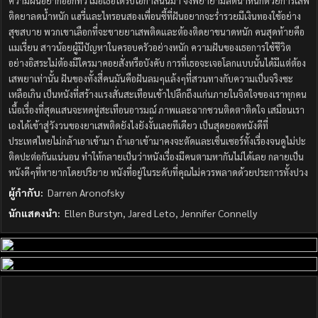
ความฝันอยากออกทีวี เมื่อเธอได้รับโอกาสนั้นมา จึงพยายามลดน้ำหนักด้วยการเสพ
ติดยาลดน้ำหนัก แฮรี่และไทรอนสองเพื่อนซี้ที่ฝันอยากจะร่ำรวยมีเงินทองใช้อย่าง
สุขสบาย พวกเขาเลือกที่จะขายยาเสพติดและต้องติดยาขนาดหนัก คนสุดท้ายคือ
แมเรี่ยน สาวน้อยผู้มีปัญหาในครอบครัวอย่างหนัก ความฝันของเธอการใช้ชีวิต
อย่างอิสระไม่ต้องมีใครมาคอยสั่งหรือบังคับ การที่เธอจะเจอโลกแบบนั้นได้มีแต่ต้อง
เสพยาเท่านั้น ฝันของทั้งสี่คนมันคือฝันลมๆแล้งๆที่สวนทางกับความเป็นจริงซะ
เหลือเกิน เป็นหนังที่สร้างแรงสั่นสะเทือนเข้าไปลึกถึงแก่นภายในจิตใจของเราทุกคน
เนื้อเรื่องที่สุดแสนจะหดหู่สะเทือนอารมณ์ ภาพและฉากชวนติดตาติดใจ เสมือนเรา
เองได้เข้าสู่วังวนของยาเสพติดยังไงยังงั้นเลยทีเดียว เป็นสุดยอดหนังดีที่
ประเทศไทยไม่กล้าเอาเข้ามา ถ้าเอาเข้ามาคงจะตัดและเซ็นเซอร์ทั้งเรื่องจนดูไม่ปะ
ติดปะต่อกันแน่นอน ทำให้กลายเป็นว่าหนังเรื่องมีคนตามหากันไม่ได้เลย กลายเป็น
หนังดีๆที่หายากโดยปริยาย หนังที่อยู่ในระดับที่คุณไม่ควรพลาดด้วยประการทั้งปวง
ผู้กำกับ:
Darren Aronofsky
นักแสดงนำ:
Ellen Burstyn, Jared Leto, Jennifer Connelly