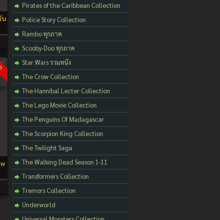
Pirates of the Caribbean Collection
ฉัน
Police Story Collection
Rambo ทุกภาค
Scooby-Doo ทุกภาค
Star Wars รวมหนัง
D
The Crow Collection
The Hannibal Lecter Collection
The Lego Movie Collection
The Penguins Of Madagascar
The Scorpion King Collection
The Twilight Saga
The Walking Dead Season 1-11
ow
Transformers Collection
Tremors Collection
Underworld
Universal Monsters Collection