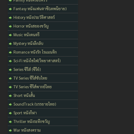
Fantasy หนังแฟนตาซี(เทพนิยาย)
History หนังประวัติศาสตร์
Horror หนังสยองขวัญ
Music หนังดนตรี
Mystery หนังลึกลับ
Romance หนังรัก โรแมนติก
Sci-Fi หนังไซไฟ(วิทยาศาสตร์)
Series ซีรีส์ (ซีรีย์)
TV Series ซีรีส์ซับไทย
TV Series ซีรีส์พากย์ไทย
Short หนังสั้น
SoundTrack (บรรยายไทย)
Sport หนังกีฬา
Thriller หนังระทึกขวัญ
War หนังสงคราม