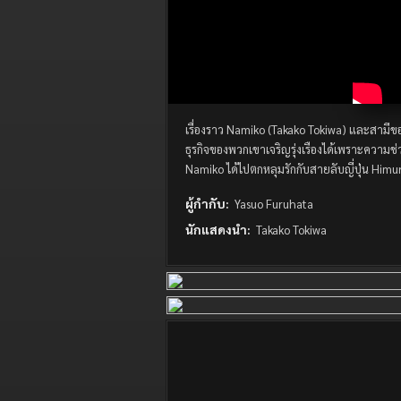
เรื่องราว Namiko (Takako Tokiwa) และสามีของ
ธุรกิจของพวกเขาเจริญรุ่งเรืองได้เพราะความช
Namiko ได้ไปตกหลุมรักกับสายลับญี่ปุ่น Himuro
ผู้กำกับ:
Yasuo Furuhata
นักแสดงนำ:
Takako Tokiwa