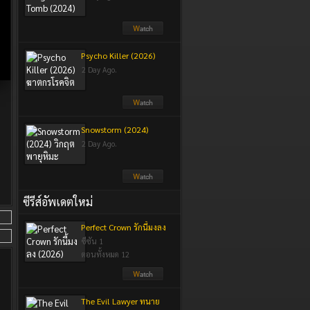
Psycho Killer (2026)
ฆาตกรโรคจิต
2 Day Ago.
Snowstorm (2024)
วิกฤตพายุหิมะ
2 Day Ago.
ซีรีส์อัพเดตใหม่
Perfect Crown รักนี้มงลง
(2026)
ซีซัน 1
ตอนทั้งหมด 12
The Evil Lawyer ทนาย