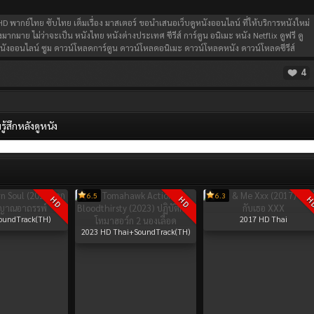
D พากย์ไทย ซับไทย เต็มเรื่อง มาสเตอร์ ขอนำเสนอเว็บดูหนังออนไลน์ ที่ให้บริการหนังใหม่
มากมาย ไม่ว่าจะเป็น หนังไทย หนังต่างประเทศ ซีรีส์ การ์ตูน อนิเมะ หนัง Netflix ดูฟรี ดู
ังออนไลน์ ซูม ดาวน์โหลดการ์ตูน ดาวน์โหลดอนิเมะ ดาวน์โหลดหนัง ดาวน์โหลดซีรีส์
4
้สึกหลังดูหนัง
6.5
6.3
HD
HD
H
oundTrack(TH)
2017
HD Thai
2023
HD Thai+SoundTrack(TH)