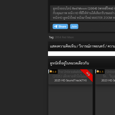
ดูหนังออนไลน์
Red Moon (2004) (พากย์ไทย)
H
กับคุณภาพ หนัง HD ที่มีให้ท่านได้เลือกรับชมอย่าง
หนังHD ดูหนังใหม่ หนังมาใหม่ MASTER ZOOM หน
Join
Tag:
2004
Red Moon
แสดงความคิดเห็น / วิจารณ์ภาพยนตร์ / ความรู
ดูหนังที่อยู่ในหมวดเดียวกัน
6.8
6.5
HD
2025
HD SoundTrack(TH)
2023
HD S