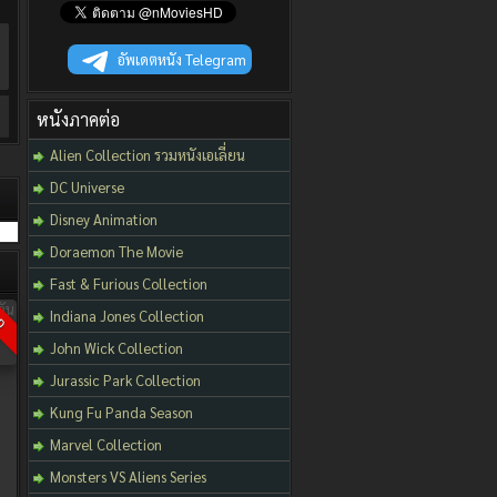
อัพเดตหนัง Telegram
หนังภาคต่อ
Alien Collection รวมหนังเอเลี่ยน
DC Universe
Disney Animation
Doraemon The Movie
Fast & Furious Collection
Indiana Jones Collection
D
John Wick Collection
Jurassic Park Collection
Kung Fu Panda Season
Marvel Collection
Monsters VS Aliens Series