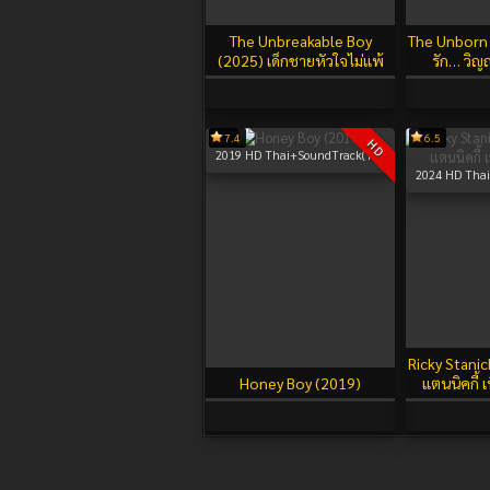
The Unbreakable Boy
The Unborn 
(2025) เด็กชายหัวใจไม่แพ้
รัก… วิ
7.4
6.5
HD
2019
HD Thai+SoundTrack(TH)
2024
HD Thai
Ricky Stanick
Honey Boy (2019)
แตนนิคกี้ 