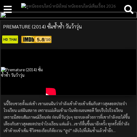
PREMATURE (2014) ซั่มซ้ำซ้ำ วันว้าวุ่น
5.8
HD THAI
นนี้ร็อบซวยตั้งแต่เช้า เขานอนฝันว่ากำลังเข้าด้ายเข้าเข็มกับสาวสุดฮอตประจำ
โรงเรียน แต่ฝันสลาย เพราะแม่เดินเข้ามาในห้องนอนพอดี ร็อบรีบไปโรงเรียน
เพราะมีสอบสัมภาษณ์เรียนต่อ ก่อนที่วันวุ่นๆ จะจบลงด้วยการที่เขากำลังจะได้ขึ้น
เตียงกับสาวสุดฮอตประจำโรงเรียน แต่แล้ว…เขาก็ตื่นขึ้นมาอีกครั้ง ทุกครั้งที่กำลัง
เข้าด้ายเข้าเข็ม ชีวิตของร็อบก็ต้องวน “ลูป” กลับไปที่เดิมซ้ำแล้วซ้ำอีก…