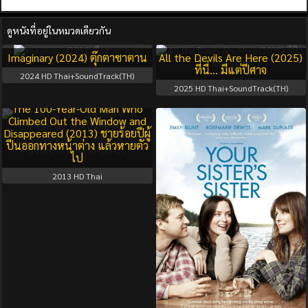
ดูหนังที่อยู่ในหมวดเดียวกัน
Imaginary (2024) ตุ๊กตาซาตาน
All the Devils Are Here (2025)
ที่นี่… มีแต่ปีศาจ
2024
HD Thai+SoundTrack(TH)
2025
HD Thai+SoundTrack(TH)
The 100-Year-Old Man Who
Climbed Out the Window and
Disappeared (2013) ชายร้อยปีผู้
ปีนออกทางหน้าต่าง แล้วหายตัว
ไป
2013
HD Thai