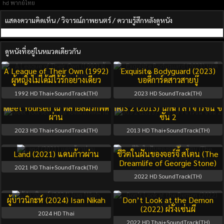
hd พากย์ไทย
แสดงความคิดเห็น / วิจารณ์ภาพยนตร์ / ความรู้สึกหลังดูหนัง
ดูหนังที่อยู่ในหมวดเดียวกัน
A League of Their Own (1992)
Exquisite Bodyguard (2023)
ผู้หญิงไม่ได้มีไว้รักอย่างเดียว
บอดี้การ์ดสาวสายบู๊
1992
HD Thai+SoundTrack(TH)
2023
HD SoundTrack(TH)
Season 1
Full
Season 2
Full
Meet Yourself ณ ที่สายลมรักพัด
IRIS 2 (2013) นักฆ่า ล่า จารชน ซี
ผ่าน
ซัน 2
2023
HD Thai+SoundTrack(TH)
2013
HD Thai+SoundTrack(TH)
Land (2021) แดนก้าวผ่าน
ชีวิตในฝันของจอร์จี้ สโตน (The
Dreamlife of Georgie Stone)
2021
HD Thai+SoundTrack(TH)
2022
HD SoundTrack(TH)
ผู้บ่าวนิกะห์ (2024) Isan Nikah
Don’t Look at the Demon
(2022) ฝรั่งเซ่นผี
2024
HD Thai
2022
HD Thai+SoundTrack(TH)