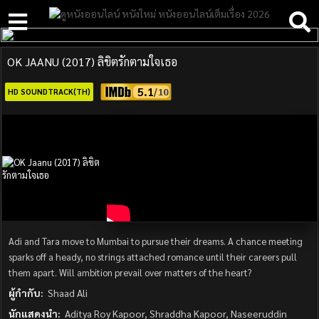
OK JAANU (2017) ลิขิตรักตามใจเธอ
5.1
HD SOUNDTRACK(TH)
Adi and Tara move to Mumbai to pursue their dreams. A chance meeting
sparks off a heady, no strings attached romance until their careers pull
them apart. Will ambition prevail over matters of the heart?
ผู้กำกับ:
Shaad Ali
นักแสดงนำ:
Aditya Roy Kapoor, Shraddha Kapoor, Naseeruddin