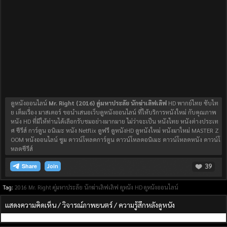
ดูหนังออนไลน์
Mr. Right (2016) คู่มหาประลัย นักฆ่าเลิฟเลิฟ
HD พากย์ไทย ซับไท
ย เต็มเรื่อง มาสเตอร์ ขอนำเสนอเว็บดูหนังออนไลน์ ที่ให้บริการหนังใหม่ กับคุณภาพ
หนัง HD ที่มีให้ท่านได้เลือกรับชมอย่างมากมาย ไม่ว่าจะเป็น หนังไทย หนังต่างประเท
ศ ซีรีส์ การ์ตูน อนิเมะ หนัง Netflix ดูฟรี ดูหนังHD ดูหนังใหม่ หนังมาใหม่ MASTER Z
OOM หนังออนไลน์ ซูม ดาวน์โหลดการ์ตูน ดาวน์โหลดอนิเมะ ดาวน์โหลดหนัง ดาวน์โ
หลดซีรีส์
39
Join
Tag:
2016
Mr. Right คู่มหาประลัย นักฆ่าเลิฟเลิฟ
ดูหนัง HD
ดูหนังออนไลน์
แสดงความคิดเห็น / วิจารณ์ภาพยนตร์ / ความรู้สึกหลังดูหนัง