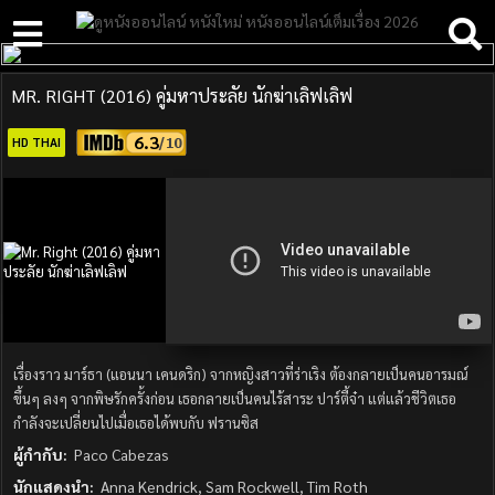
MR. RIGHT (2016) คู่มหาประลัย นักฆ่าเลิฟเลิฟ
6.3
HD THAI
เรื่องราว มาร์ธา (แอนนา เคนดริก) จากหญิงสาวที่ร่าเริง ต้องกลายเป็นคนอารมณ์
ขึ้นๆ ลงๆ จากพิษรักครั้งก่อน เธอกลายเป็นคนไร้สาระ ปาร์ตี้จ๋า แต่แล้วชีวิตเธอ
กำลังจะเปลี่ยนไปเมื่อเธอได้พบกับ ฟรานซิส
ผู้กำกับ:
Paco Cabezas
นักแสดงนำ:
Anna Kendrick, Sam Rockwell, Tim Roth