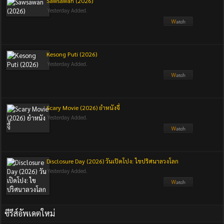
Sawsawan (2026)
Yesterday Added.
Kesong Puti (2026)
Yesterday Added.
Scary Movie (2026) ยำหนังจี้
Yesterday Added.
Disclosure Day (2026) วันเปิดโปง: ไขปริศนาลวงโลก
Yesterday Added.
ซีรีส์อัพเดตใหม่