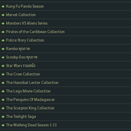
Kung Fu Panda Season
Marvel Collection
Monsters VS Aliens Series
Pirates of the Caribbean Collection
Police Story Collection
Rambo ทุกภาค
Scooby-Doo ทุกภาค
Star Wars รวมหนัง
The Crow Collection
The Hannibal Lecter Collection
The Lego Movie Collection
The Penguins Of Madagascar
The Scorpion King Collection
The Twilight Saga
The Walking Dead Season 1-11