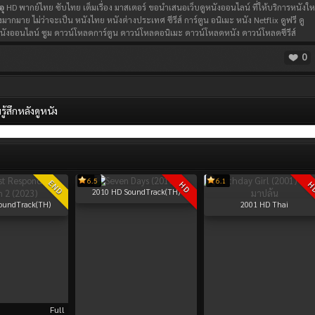
อุ
HD พากย์ไทย ซับไทย เต็มเรื่อง มาสเตอร์ ขอนำเสนอเว็บดูหนังออนไลน์ ที่ให้บริการหนังให
มากมาย ไม่ว่าจะเป็น หนังไทย หนังต่างประเทศ ซีรีส์ การ์ตูน อนิเมะ หนัง Netflix ดูฟรี ดู
ังออนไลน์ ซูม ดาวน์โหลดการ์ตูน ดาวน์โหลดอนิเมะ ดาวน์โหลดหนัง ดาวน์โหลดซีรีส์
0
้สึกหลังดูหนัง
6.5
6.1
END
HD
H
2010
HD SoundTrack(TH)
oundTrack(TH)
2001
HD Thai
Full