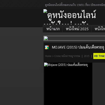
ดูหนังออนไลน์ทั้งหมดบนเว็บ 15651 เรื่อง (อัพเดตหนังท
หน้าแรก
หนังใหม่ 2025
หนังไ
MOJAVE (2015) ปมแค้นเดือดระอุ
ดูหนังออนไลน์
|
|
Home
>
Crime หนังอาชญากรรม
2015
HD THAI
หนังใหม่ หนัง
ออนไลน์เต็ม
เรื่อง 2026