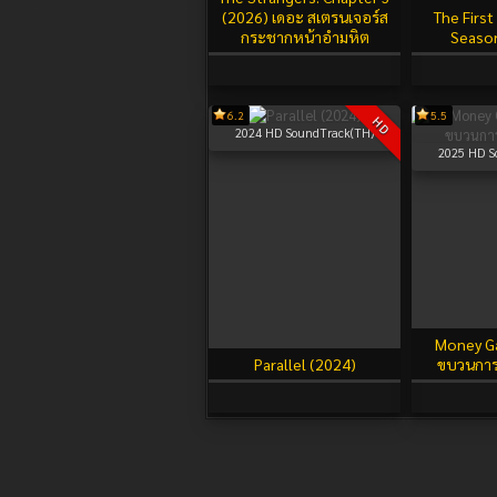
(2026) เดอะ สเตรนเจอร์ส
The Firs
กระชากหน้าอำมหิต
Season
6.2
5.5
HD
2024
HD SoundTrack(TH)
2025
HD S
Money G
Parallel (2024)
ขบวนการป