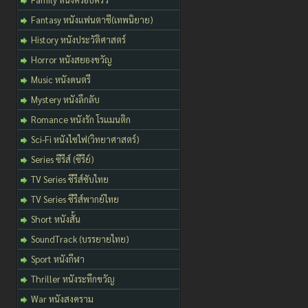
Fantasy หนังแฟนตาซี(เทพนิยาย)
History หนังประวัติศาสตร์
Horror หนังสยองขวัญ
Music หนังดนตรี
Mystery หนังลึกลับ
Romance หนังรัก โรแมนติก
Sci-Fi หนังไซไฟ(วิทยาศาสตร์)
Series ซีรีส์ (ซีรีย์)
TV Series ซีรีส์ซับไทย
TV Series ซีรีส์พากย์ไทย
Short หนังสั้น
SoundTrack (บรรยายไทย)
Sport หนังกีฬา
Thriller หนังระทึกขวัญ
War หนังสงคราม