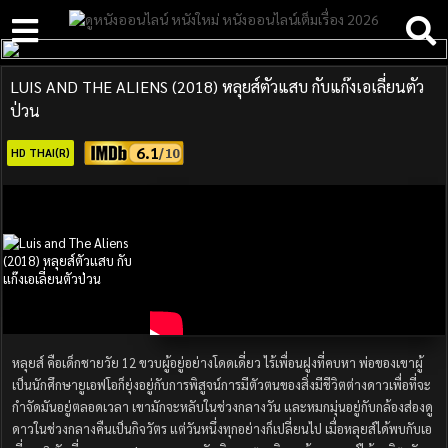
LUIS AND THE ALIENS (2018) หลุยส์ตัวแสบ กับแก๊งเอเลี่ยนตัว
ป่วน
6.1
HD THAI(R)
หลุยส์ คือเด็กชายวัย 12 ขวบผู้อยู่อย่างโดดเดี่ยว ไร้เพื่อนฝูงที่คบหา พ่อของเขาผู้
เป็นนักศึกษายูเอฟโอก็ยุ่งอยู่กับการพิสูจน์การมีตัวตนของสิ่งมีชีวิตต่างดาวเพื่อที่จะ
กำจัดมันอยู่ตลอดเวลา เขามักจะหลับในช่วงกลางวัน และหมกมุ่นอยู่กับกล้องส่องดู
ดาวในช่วงกลางคืนเป็นกิจวัตร แต่วันหนึ่งทุกอย่างก็เปลี่ยนไป เมื่อหลุยส์ได้พบกับเอ