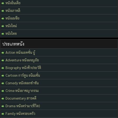
หนังอินเดีย
หนังเกาหลี
หนังเอเชีย
หนังใหม่
หนังไทย
ประเภทหนัง
Action หนังแอคชั่น บู้
Adventure หนังผจญภัย
Biography หนังชีวประวัติ
Cartoon การ์ตูน อนิเมชั่น
Comedy หนังตลกขำขัน
Crime หนังอาชญากรรม
Documentary สารคดี
Drama หนังดร่ามา(ชีวิต)
Family หนังครอบครัว