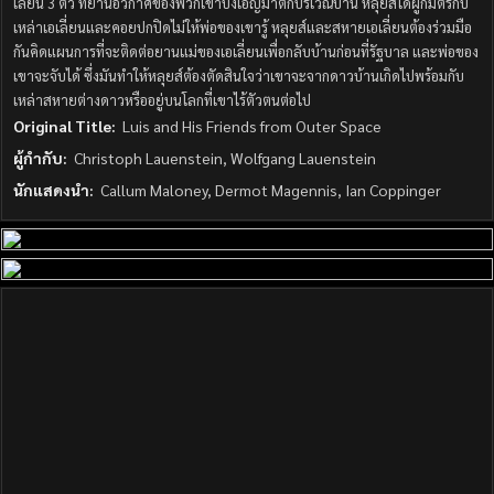
เลี่ยน 3 ตัว ที่ยานอวกาศของพวกเขาบังเอิญมาตกบริเวณบ้าน หลุยส์ได้ผูกมิตรกับ
เหล่าเอเลี่ยนและคอยปกปิดไม่ให้พ่อของเขารู้ หลุยส์และสหายเอเลี่ยนต้องร่วมมือ
กันคิดแผนการที่จะติดต่อยานแม่ของเอเลี่ยนเพื่อกลับบ้านก่อนที่รัฐบาล และพ่อของ
เขาจะจับได้ ซึ่งมันทำให้หลุยส์ต้องตัดสินใจว่าเขาจะจากดาวบ้านเกิดไปพร้อมกับ
เหล่าสหายต่างดาวหรืออยู่บนโลกที่เขาไร้ตัวตนต่อไป
Original Title:
Luis and His Friends from Outer Space
ผู้กำกับ:
Christoph Lauenstein, Wolfgang Lauenstein
นักแสดงนำ:
Callum Maloney, Dermot Magennis, Ian Coppinger