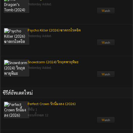
Yesterday Added.
Psycho Killer (2026) ฆาตกรโรคจิต
Yesterday Added.
Snowstorm (2024) วิกฤตพายุหิมะ
Yesterday Added.
ซีรีส์อัพเดตใหม่
Perfect Crown รักนี้มงลง (2026)
ซีซัน 1
ตอนทั้งหมด 12