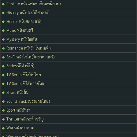
Fantasy หนังแฟนตาซี(เทพนิยาย)
History หนังประวัติศาสตร์
Horror หนังสยองขวัญ
Music หนังดนตรี
Mystery หนังลึกลับ
Romance หนังรัก โรแมนติก
Sci-Fi หนังไซไฟ(วิทยาศาสตร์)
Series ซีรีส์ (ซีรีย์)
TV Series ซีรีส์ซับไทย
TV Series ซีรีส์พากย์ไทย
Short หนังสั้น
SoundTrack (บรรยายไทย)
Sport หนังกีฬา
Thriller หนังระทึกขวัญ
War หนังสงคราม
Western หนังตะวันตก(คาวบอย)