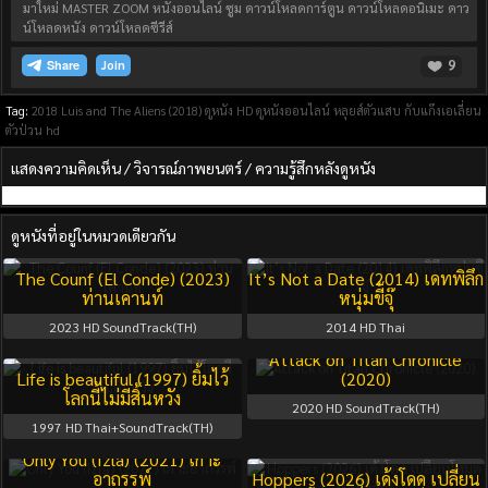
มาใหม่ MASTER ZOOM หนังออนไลน์ ซูม ดาวน์โหลดการ์ตูน ดาวน์โหลดอนิเมะ ดาว
น์โหลดหนัง ดาวน์โหลดซีรีส์
9
Join
Tag:
2018
Luis and The Aliens (2018)
ดูหนัง HD
ดูหนังออนไลน์
หลุยส์ตัวแสบ กับแก๊งเอเลี่ยน
ตัวป่วน hd
แสดงความคิดเห็น / วิจารณ์ภาพยนตร์ / ความรู้สึกหลังดูหนัง
ดูหนังที่อยู่ในหมวดเดียวกัน
The Counf (El Conde) (2023)
It’s Not a Date (2014) เดทพิลึก
ท่านเคานท์
หนุ่มขี้จุ๊
2023
HD SoundTrack(TH)
2014
HD Thai
Attack on Titan Chronicle
Life is beautiful (1997) ยิ้มไว้
(2020)
โลกนี้ไม่มีสิ้นหวัง
2020
HD SoundTrack(TH)
1997
HD Thai+SoundTrack(TH)
Only You (Izla) (2021) เกาะ
อาถรรพ์
Hoppers (2026) เด้งโดด เปลี่ยน