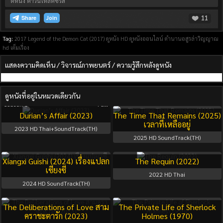
ดหนัง ดาวน์โหลดซีรีส์
11
Join
Tag:
2017
Legend of the Demon Cat (2017)
ดูหนัง HD
ดูหนังออนไลน์
ตํานานอสูรล่าวิญญาณ
hd เต็มเรื่อง
แสดงความคิดเห็น / วิจารณ์ภาพยนตร์ / ความรู้สึกหลังดูหนัง
ดูหนังที่อยู่ในหมวดเดียวกัน
Season 1
Full
Durian’s Affair (2023)
The Time That Remains (2025)
เวลาที่เหลืออยู่
2023
HD Thai+SoundTrack(TH)
2025
HD SoundTrack(TH)
Xiangxi Guishi (2024) เรื่องแปลก
The Requin (2022)
เซียงซี
2022
HD Thai
2024
HD SoundTrack(TH)
The Deliberations of Love สาม
The Private Life of Sherlock
คราชะตารัก (2023)
Holmes (1970)