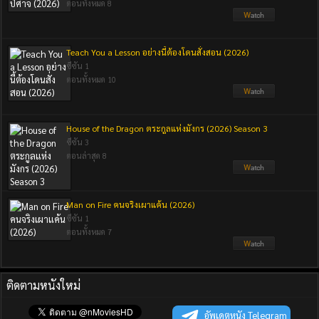
ตอนทั้งหมด 8
Teach You a Lesson อย่างนี้ต้องโดนสั่งสอน (2026)
ซีซัน 1
ตอนทั้งหมด 10
House of the Dragon ตระกูลแห่งมังกร (2026) Season 3
ซีซัน 3
ตอนล่าสุด 8
Man on Fire คนจริงเผาแค้น (2026)
ซีซัน 1
ตอนทั้งหมด 7
ติดตามหนังใหม่
อัพเดตหนัง Telegram