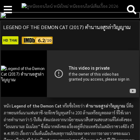
LEGEND OF THE DEMON CAT (2017) ตํานานอสูรล่าวิญญาณ
6.2
HD THAI
หนัง
Legend of the Demon Cat
หรือชื่อไทยว่า
ตํานานอสูรล่าวิญญาณ
นี่คือ
ภาพยนตร์แนวแฟนตาซี-ระทึกขวัญทุนสร้าง 200 ล้านเหรียญดอลลาร์ ที่ใช้เวลา
ถ่ายทำนานกว่า 5 ปีเต็ม ดัดแปลงจากนวนิยายแนวสืบสวนสอบสวนที่โด่งดังของ
“โยเนะนามะ มิเนโอะ” ซึ่งมีฉากหลังของเรื่องอยู่ที่ประเทศจีนในสมัยราชวงศ์ถัง (ปี
ค.ศ.850) เรื่องราวเริ่มต้นเมือเกิดเหตุการณ์ประหลาดจากการอาละวาดของแมว