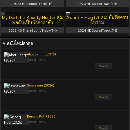
2023
HD SoundTrack(TH)
1970
HD SoundTrack(TH)
Season 1
Full
My Dad the Bounty Hunter คุณ
Sword E Flag (2024) บันทึกดาบ
พ่อฉันเป็นนักล่าค่าหัว
โบราณ
2023
HD Thai+SoundTrack(TH)
2024
HD SoundTrack(TH)
5 หนังใหม่ล่าสุด
Abot Langit (2026)
Added Today.
Sawsawan (2026)
Added Today.
Kesong Puti (2026)
Added Today.