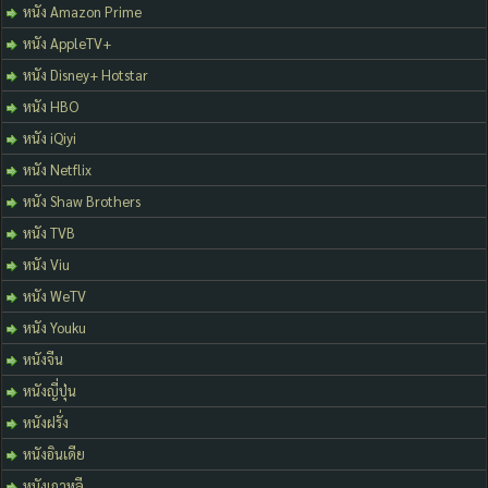
หนัง Amazon Prime
หนัง AppleTV+
หนัง Disney+ Hotstar
หนัง HBO
หนัง iQiyi
หนัง Netflix
หนัง Shaw Brothers
หนัง TVB
หนัง Viu
หนัง WeTV
หนัง Youku
หนังจีน
หนังญี่ปุ่น
หนังฝรั่ง
หนังอินเดีย
หนังเกาหลี