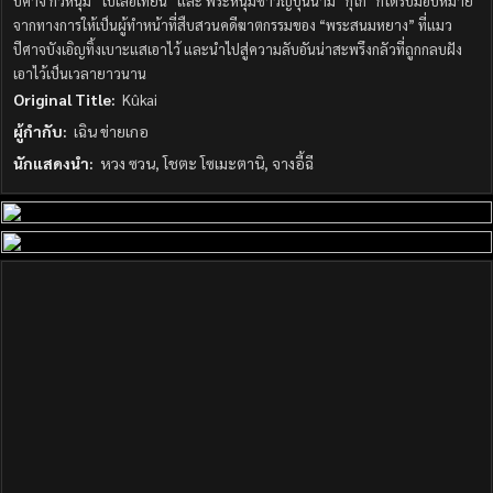
ปีศาจ กวีหนุ่ม “ไป่เล่อเทียน” และ พระหนุ่มชาวญี่ปุ่นนาม “กุไก” ก็ได้รับมอบหมาย
จากทางการให้เป็นผู้ทำหน้าที่สืบสวนคดีฆาตกรรมของ “พระสนมหยาง” ที่แมว
ปีศาจบังเอิญทิ้งเบาะแสเอาไว้ และนำไปสู่ความลับอันน่าสะพรึงกลัวที่ถูกกลบฝัง
เอาไว้เป็นเวลายาวนาน
Original Title:
Kûkai
ผู้กำกับ:
เฉิน ข่ายเกอ
นักแสดงนำ:
หวง ซวน, โชตะ โซเมะตานิ, จางอี้ฉี