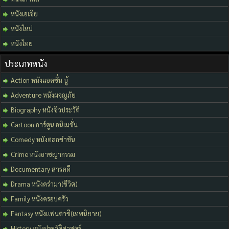
หนังเอเชีย
หนังใหม่
หนังไทย
ประเภทหนัง
Action หนังแอคชั่น บู้
Adventure หนังผจญภัย
Biography หนังชีวประวัติ
Cartoon การ์ตูน อนิเมชั่น
Comedy หนังตลกขำขัน
Crime หนังอาชญากรรม
Documentary สารคดี
Drama หนังดร่ามา(ชีวิต)
Family หนังครอบครัว
Fantasy หนังแฟนตาซี(เทพนิยาย)
History หนังประวัติศาสตร์