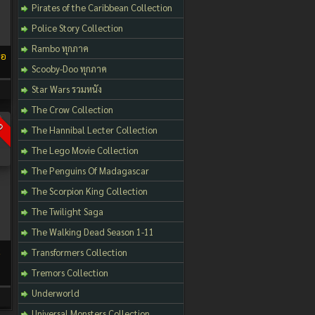
Pirates of the Caribbean Collection
Police Story Collection
Rambo ทุกภาค
่อ
Scooby-Doo ทุกภาค
Star Wars รวมหนัง
The Crow Collection
D
The Hannibal Lecter Collection
The Lego Movie Collection
The Penguins Of Madagascar
The Scorpion King Collection
The Twilight Saga
The Walking Dead Season 1-11
t
Transformers Collection
Tremors Collection
Underworld
Universal Monsters Collection