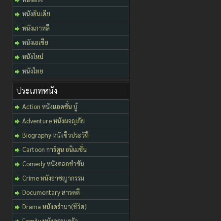
หนังอินเดีย
หนังเกาหลี
หนังเอเชีย
หนังใหม่
หนังไทย
ประเภทหนัง
Action หนังแอคชั่น บู้
Adventure หนังผจญภัย
Biography หนังชีวประวัติ
Cartoon การ์ตูน อนิเมชั่น
Comedy หนังตลกขำขัน
Crime หนังอาชญากรรม
Documentary สารคดี
Drama หนังดร่ามา(ชีวิต)
Family หนังครอบครัว