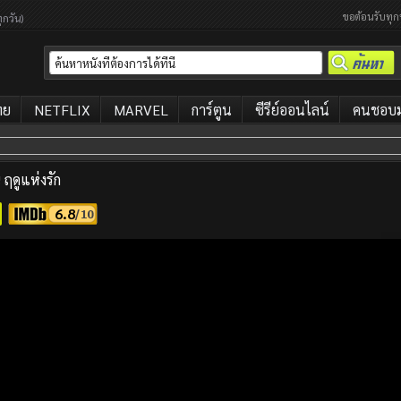
ขอต้อนรับทุก
ุกวัน)
ทย
NETFLIX
MARVEL
การ์ตูน
ซีรีย์ออนไลน์
คนชอบมา
ฤดูแห่งรัก
6.8