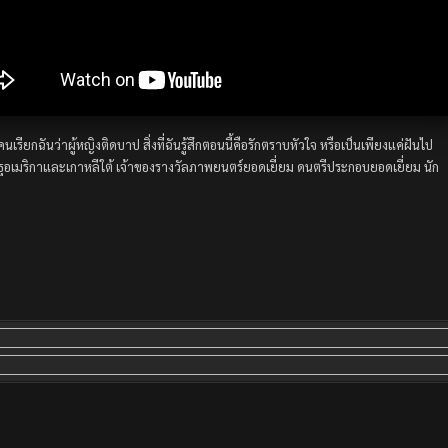
นเรียกฉันว่าผู้หญิงติดบาป สิ่งที่ฉันรู้สึกตอนนี้คือรักตราบหัวใจ หรือเป็นเพียงแค่ฝันไป
ัฐอเมริกาและเกาหลีใต้ เจ้าของรางวัลภาพยนตร์ยอดเยี่ยม ดนตรีประกอบยอดเยี่ยม นัก