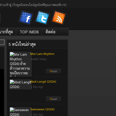
ท่านเข้าสู่ เว็บดูหนังออนไลน์ดูหนังฟรีคุณภาพคมชัด HD
กที่สุด
TOP IMDB
ติดต่อ
5 หนังใหม่ล่าสุด
Mor Lam Rhythm
(2026) อ้ายต้าววเอว
Added Today.
หวาน ระเบียบวาทะศิลป์
Abot Langit (2026)
2 Day Ago.
Sawsawan (2026)
2 Day Ago.