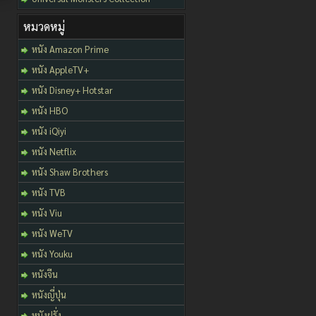
หมวดหมู่
หนัง Amazon Prime
หนัง AppleTV+
หนัง Disney+ Hotstar
หนัง HBO
หนัง iQiyi
หนัง Netflix
หนัง Shaw Brothers
หนัง TVB
หนัง Viu
หนัง WeTV
หนัง Youku
หนังจีน
หนังญี่ปุ่น
หนังฝรั่ง