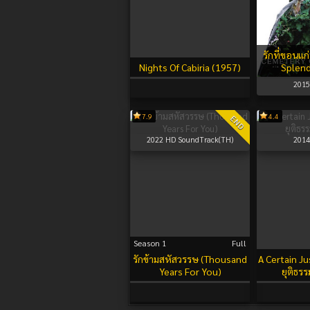
รักที่ขอนแ
Nights Of Cabiria (1957)
Splend
2015
7.9
4.4
END
2022
HD SoundTrack(TH)
2014
Season 1
Full
รักข้ามสหัสวรรษ (Thousand
A Certain J
Years For You)
ยุติธร