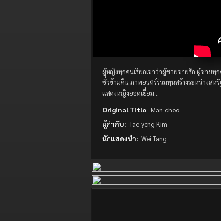
ผู้หญิงทุกคนเรียกเขาว่าผู้ชายขายรัก ผู้ชายทุกค
ชั่วข้ามคืน ภาพยนตร์ร่วมทุนสร้างระหว่างสหร
แสดงหญิงยอดเยี่ยม…
Original Title:
Man-choo
ผู้กำกับ:
Tae-yong Kim
นักแสดงนำ:
Wei Tang