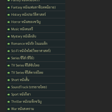
Fantasy หนังแฟนตาซี(เทพนิยาย)
History หนังประวัติศาสตร์
Horror หนังสยองขวัญ
Music หนังดนตรี
Mystery หนังลึกลับ
Romance หนังรัก โรแมนติก
Sci-Fi หนังไซไฟ(วิทยาศาสตร์)
Series ซีรีส์ (ซีรีย์)
TV Series ซีรีส์ซับไทย
TV Series ซีรีส์พากย์ไทย
Short หนังสั้น
SoundTrack (บรรยายไทย)
Sport หนังกีฬา
Thriller หนังระทึกขวัญ
War หนังสงคราม