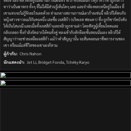
ต่อเขาเอง หลิวตกอยู่ในสถานการณ์อันตราย ภายใต้แผนการอุบาทว์ เขาถูกกล่าว
หาว่าเป็นฆาตกร ทั้งๆ ที่ไม่ได้มีส่วนรู้เห็นใดๆ เลย และจำต้องหลบหนีอยู่ในเมือง ที่
เขาแทบจะไม่รู้จักอะไรเลยด้วย ท่ามกลางสถานการณ์เลวร้ายเช่นนี้ หลิวก็ได้พบกับ
หญิงสาวชาวอเมริกันคนหนึ่ง เธอชื่อ เจสสิก้า (บริดเจต ฟอนดา) ซึ่ง ถูกริชาร์ดบังคับ
ให้เป็นโสเภณี และเมื่อทั้งเจสสิก้าและหลิวถูกตามล่า โดยศัตรูผู้เหี้ยมโหดและ
กลับกลอก ซึ่งกำลังจัดฉากให้คนทั้งคู่ หลงเข้ากับดักทีละขั้นตอนนั่นเอง หลิวก็ให้
สัญญาว่าจะช่วยเหลือเจสสิก้า แม้ว่าคำสัญญานั้น จะสั่นคลอนอาชีพการงานของ
เขา หรือแม้แต่ชีวิตของเขาเองก็ตาม
ผู้กำกับ:
Chris Nahon
นักแสดงนำ:
Jet Li, Bridget Fonda, Tchéky Karyo