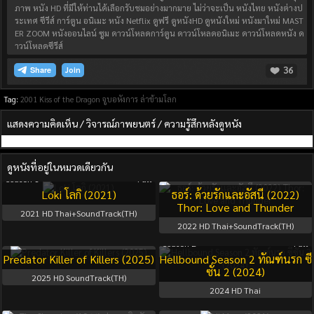
ภาพ หนัง HD ที่มีให้ท่านได้เลือกรับชมอย่างมากมาย ไม่ว่าจะเป็น หนังไทย หนังต่างป
ระเทศ ซีรีส์ การ์ตูน อนิเมะ หนัง Netflix ดูฟรี ดูหนังHD ดูหนังใหม่ หนังมาใหม่ MAST
ER ZOOM หนังออนไลน์ ซูม ดาวน์โหลดการ์ตูน ดาวน์โหลดอนิเมะ ดาวน์โหลดหนัง ด
าวน์โหลดซีรีส์
36
Join
Tag:
2001
Kiss of the Dragon จูบอหังการ ล่าข้ามโลก
แสดงความคิดเห็น / วิจารณ์ภาพยนตร์ / ความรู้สึกหลังดูหนัง
ดูหนังที่อยู่ในหมวดเดียวกัน
Season 1
Full
Loki โลกิ (2021)
ธอร์: ด้วยรักและอัสนี (2022)
Thor: Love and Thunder
2021
HD Thai+SoundTrack(TH)
2022
HD Thai+SoundTrack(TH)
Season 2
Full
Predator Killer of Killers (2025)
Hellbound Season 2 ทัณฑ์นรก ซี
ซั่น 2 (2024)
2025
HD SoundTrack(TH)
2024
HD Thai