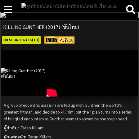
KILLING GUNTHER (2017) (ซับไทย)
4.7
HD SOUNDTRACK(TH)
A group of eccentric assassins are fed up with Gunther, the world’s
greatest hitman, and decide to kill him, but their plan turns into a series
of bungled encounters as Gunther seems to always be one step ahead.
ผู้กำกับ:
Taran Killam
นักแสดงนำ:
Taran Killam