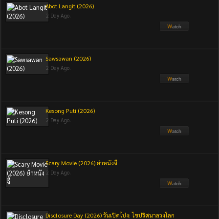
Abot Langit (2026)
2 Day Ago.
Sawsawan (2026)
2 Day Ago.
Kesong Puti (2026)
2 Day Ago.
Scary Movie (2026) ยำหนังจี้
2 Day Ago.
Disclosure Day (2026) วันเปิดโปง: ไขปริศนาลวงโลก