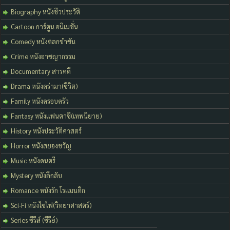
Biography หนังชีวประวัติ
Cartoon การ์ตูน อนิเมชั่น
Comedy หนังตลกขำขัน
Crime หนังอาชญากรรม
Documentary สารคดี
Drama หนังดร่ามา(ชีวิต)
Family หนังครอบครัว
Fantasy หนังแฟนตาซี(เทพนิยาย)
History หนังประวัติศาสตร์
Horror หนังสยองขวัญ
Music หนังดนตรี
Mystery หนังลึกลับ
Romance หนังรัก โรแมนติก
Sci-Fi หนังไซไฟ(วิทยาศาสตร์)
Series ซีรีส์ (ซีรีย์)