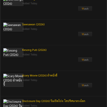
Added Today.
Sawsawan (2026)
Added Today.
Kesong Puti (2026)
Added Today.
Scary Movie (2026) ยำหนังจี้
Added Today.
Disclosure Day (2026) วันเปิดโปง: ไขปริศนาลวงโลก
Added Today.