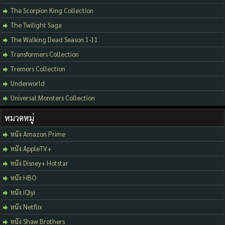
The Scorpion King Collection
The Twilight Saga
The Walking Dead Season 1-11
Transformers Collection
Tremors Collection
Underworld
Universal Monsters Collection
หมวดหมู่
หนัง Amazon Prime
หนัง AppleTV+
หนัง Disney+ Hotstar
หนัง HBO
หนัง iQiyi
หนัง Netflix
หนัง Shaw Brothers