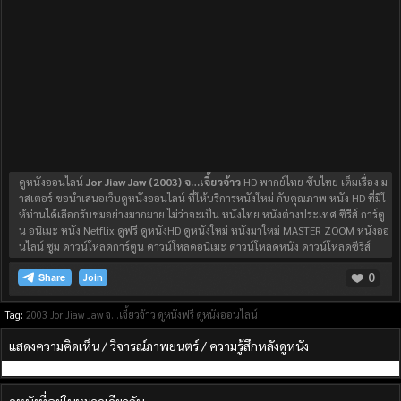
ดูหนังออนไลน์
Jor Jiaw Jaw (2003) จ…เจี้ยวจ้าว
HD พากย์ไทย ซับไทย เต็มเรื่อง ม
าสเตอร์ ขอนำเสนอเว็บดูหนังออนไลน์ ที่ให้บริการหนังใหม่ กับคุณภาพ หนัง HD ที่มีใ
ห้ท่านได้เลือกรับชมอย่างมากมาย ไม่ว่าจะเป็น หนังไทย หนังต่างประเทศ ซีรีส์ การ์ตู
น อนิเมะ หนัง Netflix ดูฟรี ดูหนังHD ดูหนังใหม่ หนังมาใหม่ MASTER ZOOM หนังออ
นไลน์ ซูม ดาวน์โหลดการ์ตูน ดาวน์โหลดอนิเมะ ดาวน์โหลดหนัง ดาวน์โหลดซีรีส์
0
Join
Tag:
2003
Jor Jiaw Jaw
จ...เจี้ยวจ้าว
ดูหนังฟรี
ดูหนังออนไลน์
แสดงความคิดเห็น / วิจารณ์ภาพยนตร์ / ความรู้สึกหลังดูหนัง