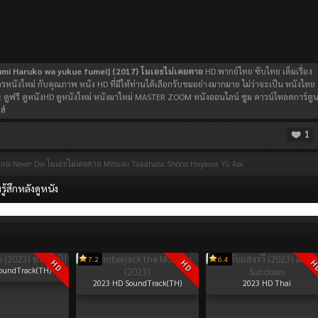
umi Haruko wa yukue fumei] (2017) โมเอะไม่เคยตาย
HD พากย์ไทย ซับไทย เต็มเรื่อง
รหนังใหม่ กับคุณภาพ หนัง HD ที่มีให้ท่านได้เลือกรับชมอย่างมากมาย ไม่ว่าจะเป็น หนังไทย
flix ดูฟรี ดูหนังHD ดูหนังใหม่ หนังมาใหม่ MASTER ZOOM หนังออนไลน์ ซูม ดาวน์โหลดการ์ตู
ส์
1
irls Never Die โมเอะไม่เคยตาย
Mitsuki Takahata
Shôno Hayama
Yû Aoi
้สึกหลังดูหนัง
7.2
6.4
HD
HD
H
oundTrack(TH)
2023
HD SoundTrack(TH)
2023
HD Thai