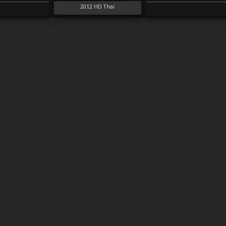
2012
HD Thai