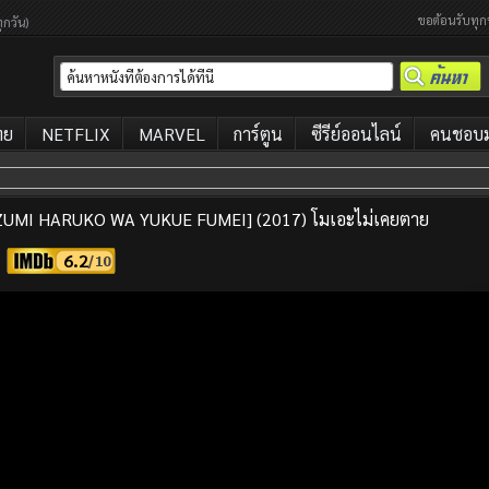
ขอต้อนรับทุก
ุกวัน)
ทย
NETFLIX
MARVEL
การ์ตูน
ซีรีย์ออนไลน์
คนชอบมา
ZUMI HARUKO WA YUKUE FUMEI] (2017) โมเอะไม่เคยตาย
6.2