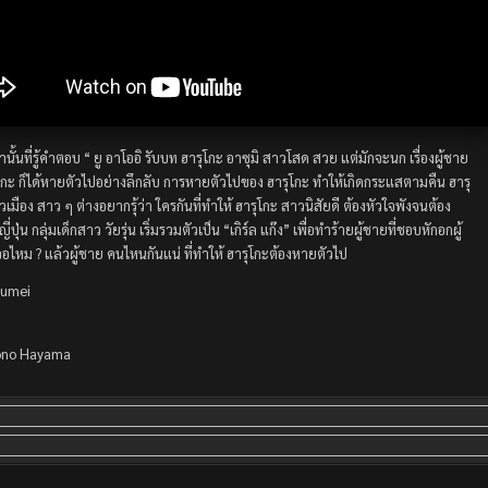
้นที่รู้คำตอบ “ ยู อาโออิ รับบท ฮารุโกะ อาซุมิ สาวโสด สวย แต่มักจะนก เรื่องผู้ชาย
รุโกะ ก็ได้หายตัวไปอย่างลึกลับ การหายตัวไปของ ฮารุโกะ ทำให้เกิดกระแสตามคืน ฮารุ
มือง สาว ๆ ต่างอยากรุ้ว่า ใครกันที่ทำให้ ฮารุโกะ สาวนิสัยดี ต้องหัวใจพังจนต้อง
ปุ่น กลุ่มเด็กสาว วัยรุ่น เริ่มรวมตัวเป็น “เกิร์ล แก๊ง” เพื่อทำร้ายผู้ชายที่ชอบหักอกผู้
จอไหม ? แล้วผู้ชาย คนไหนกันแน่ ที่ทำให้ ฮารุโกะต้องหายตัวไป
fumei
hôno Hayama