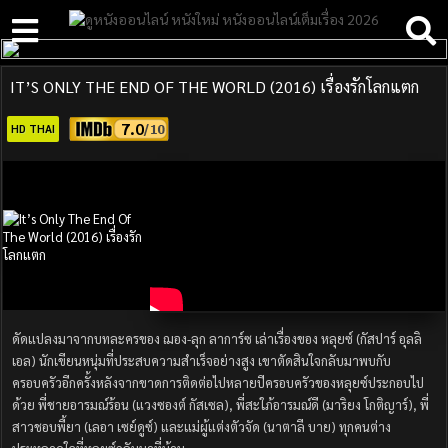
IT’S ONLY THE END OF THE WORLD (2016) เรื่องรักโลกแตก
7.0
HD THAI
ดัดแปลงมาจากบทละครของ ฌอง-ลุก ลาการ์ซ เล่าเรื่องของ หลุยซ์ (กัสปาร์ อุลลิ
เอล) นักเขียนหนุ่มที่ประสบความสำเร็จอย่างสูง เขาตัดสินใจกลับมาพบกับ
ครอบครัวอีกครั้งหลังจากขาดการติดต่อไปหลายปีครอบครัวของหลุยซ์ประกอบไป
ด้วย พี่ชายอารมณ์ร้อน (แวงซองต์ กัสเซล), พี่สะใภ้อารมณ์ดี (มาริยง โกติญาร์), พี่
สาวชอบพี้ยา (เลอา เซย์ดูซ์) และแม่ผู้แต่งตัวจัด (นาตาลี บาย) ทุกคนต่าง