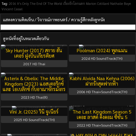
Tag:
2016
It's Only The End Of The World เรื่องรักโลกแตก
Marion Cotillard
Nathalie Baye
Vincent Cassel
แสดงความคิดเห็น / วิจารณ์ภาพยนตร์ / ความรู้สึกหลังดูหนัง
ดูหนังที่อยู่ในหมวดเดียวกัน
Sky Hunter (2017) สกาย ฮัน
Poolman (2024) พูลแมน
เตอร์ ฝูงบินเกียรติยศ
2024
HD SoundTrack(TH)
2017
HD Thai
Asterix & Obelix: The Middle
Kabhi Alvida Naa Kehna (2006)
Kingdom (2023) แอสเตอริกซ์
ฝากรักสุดฟากฟ้า
และ โอเบลิกซ์ กับอาณาจักรมังกร
2006
HD Thai+SoundTrack(TH)
2023
HD Thai(R)
Season 5
Full
Vini Jr. (2025) วินิ จูเนียร์
The Last Kingdom Season 5
เดอะ ลาสต์ คิงดอม ซีซัน 5
2025
HD SoundTrack(TH)
2022
HD Thai+SoundTrack(TH)
A Day And A Half (2023) หนึ่ง