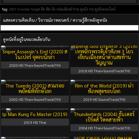
Tag:
2007
Invisible Target อึด ฟัด อัด ถล่มเมืองตำรวจ
ดูหนัง HD
ดูหนังออนไลน์
แสดงความคิดเห็น / วิจารณ์ภาพยนตร์ / ความรู้สึกหลังดูหนัง
ดูหนังที่อยู่ในหมวดเดียวกัน
Imperial God Emperor 3 (2018)
Sniper Assassin’s End (2020) ส
เทพจักรพรรดิเจ้าพิภพ 3 โยว
ไนเปอร์ จุดจบนักล่า
เยียนเมืองหน้าด่านสะท้าน
วิญญาณ
2020
HD Thai+SoundTrack(TH)
2018
HD Thai+SoundTrack(TH)
The Tuxedo (2002) สวมรอย
Rim of the World (2019) ผ่า
พยัคฆ์พิทักษ์โลก
พิภพสุดขอบโลก
2002
HD Thai+SoundTrack(TH)
2019
HD SoundTrack(TH)
Ip Man Kung Fu Master (2019)
Thunderbirds (2004) ธันเดอร์
เบิร์ดส์ วิหคสายฟ้า
2019
HD Thai
2004
HD Thai+SoundTrack(TH)
Season 1
Full
The Pacific (2010) สมรภูมิ