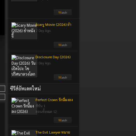
Scary Movie (2026) ยำ
หนังจี้
2 Day Ago.
Disclosure Day (2026)
วันเปิดโปง: ไขปริศนา
2 Day Ago.
ลวงโลก
ซีรีส์อัพเดตใหม่
Perfect Crown รักนี้มงลง
(2026)
ซีซัน 1
ตอนทั้งหมด 12
The Evil Lawyer ทนาย