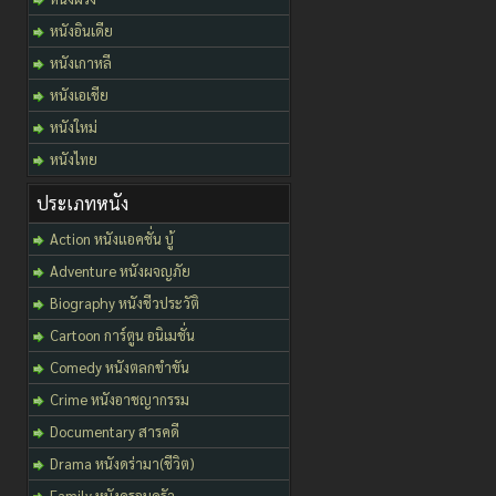
หนังอินเดีย
หนังเกาหลี
หนังเอเชีย
หนังใหม่
หนังไทย
ประเภทหนัง
Action หนังแอคชั่น บู้
Adventure หนังผจญภัย
Biography หนังชีวประวัติ
Cartoon การ์ตูน อนิเมชั่น
Comedy หนังตลกขำขัน
Crime หนังอาชญากรรม
Documentary สารคดี
Drama หนังดร่ามา(ชีวิต)
Family หนังครอบครัว