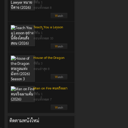
ปีศาจ (2026)
ซีซัน 1
ตอนทั้งหมด 8
Teach You a Lesson
อย่างนี้ต้องโดนสั่งสอน
ซีซัน 1
(2026)
ตอนทั้งหมด 10
House of the Dragon
ตระกูลแห่งมังกร (2026)
ซีซัน 3
Season 3
ตอนล่าสุด 8
Man on Fire คนจริงเผา
แค้น (2026)
ซีซัน 1
ตอนทั้งหมด 7
ติดตามหนังใหม่