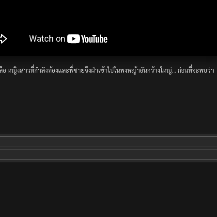
ือ หญิงสาวที่กำลังท้องและพี่ชายจึงฝ่าเข้าไปในพงหญ้าอันกว้างใหญ่… ก่อนที่จะพบว่า