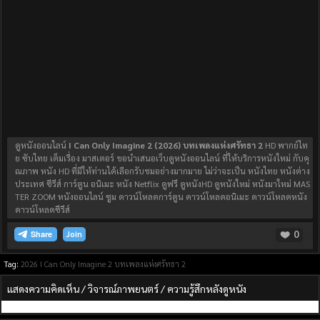
ดูหนังออนไลน์
I Can Only Imagine 2 (2026) บทเพลงแห่งศรัทธา 2​
HD พากย์ไท
ย ซับไทย เต็มเรื่อง มาสเตอร์ ขอนำเสนอเว็บดูหนังออนไลน์ ที่ให้บริการหนังใหม่ กับคุ
ณภาพ หนัง HD ที่มีให้ท่านได้เลือกรับชมอย่างมากมาย ไม่ว่าจะเป็น หนังไทย หนังต่าง
ประเทศ ซีรีส์ การ์ตูน อนิเมะ หนัง Netflix ดูฟรี ดูหนังHD ดูหนังใหม่ หนังมาใหม่ MAS
TER ZOOM หนังออนไลน์ ซูม ดาวน์โหลดการ์ตูน ดาวน์โหลดอนิเมะ ดาวน์โหลดหนัง
ดาวน์โหลดซีรีส์
0
Join
Tag:
2026
I Can Only Imagine 2
บทเพลงแห่งศรัทธา 2​
แสดงความคิดเห็น / วิจารณ์ภาพยนตร์ / ความรู้สึกหลังดูหนัง