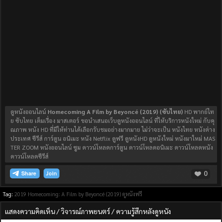
ดูหนังออนไลน์
Homecoming A Film by Beyoncé (2019) (ซับไทย)
HD พากย์ไท
ย ซับไทย เต็มเรื่อง มาสเตอร์ ขอนำเสนอเว็บดูหนังออนไลน์ ที่ให้บริการหนังใหม่ กับคุ
ณภาพ หนัง HD ที่มีให้ท่านได้เลือกรับชมอย่างมากมาย ไม่ว่าจะเป็น หนังไทย หนังต่าง
ประเทศ ซีรีส์ การ์ตูน อนิเมะ หนัง Netflix ดูฟรี ดูหนังHD ดูหนังใหม่ หนังมาใหม่ MAS
TER ZOOM หนังออนไลน์ ซูม ดาวน์โหลดการ์ตูน ดาวน์โหลดอนิเมะ ดาวน์โหลดหนัง
ดาวน์โหลดซีรีส์
0
Join
Tag:
2019
Homecoming: A Film by Beyoncé (2019)
ดูหนังฟรี
แสดงความคิดเห็น / วิจารณ์ภาพยนตร์ / ความรู้สึกหลังดูหนัง