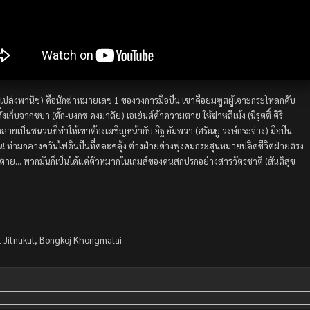
ล่งพานิช) คือนักฆ่าหมายเลข 1 ของวงการมือปืน เขาคือยมฑูตผู้เจาะกระโหลกดับ
งเก็บจากชบา (ตั๊ก-บงกช คงมาลัย) เอเย่นต์ค้าความตาย ให้ฆ่าหลีเม้ง (นิรุตติ์ ศิริ
ยเป็นชนวนที่ทำให้เขาต้องเผชิญหน้ากับ อิฐ อัมพวา (ศรัณยู วงษ์กระจ่าง) มือปืน
น! ท่ามกลางควันไฟดินปืนที่คละคลุ้ง ต่างฝ่ายต่างพุ่งคมกระสุนหมายปลิดชีวิตฝ่ายตรง
หรือตาย… พวกมันก็เป็นได้แค่ตัวหมากในเกมส์ของคนสกปรกอย่างสารวัตรชาติ (สันติสุข
t Jitnukul, Bongkoj Khongmalai