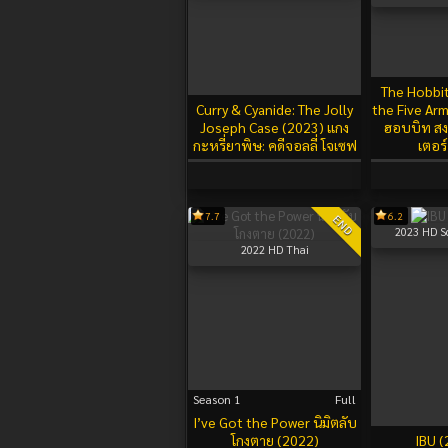
The Hobbit
Curry & Cyanide: The Jolly
the Five Ar
Joseph Case (2023) แกง
ฮอบบิท สง
กะหรี่ยาพิษ: คดีจอลลี่ โจเซฟ
เตอร์
7.7
6.2
END
2023
HD S
2022
HD Thai
Season 1
Full
I’ve Got the Power นิมิตลับ
โกงตาย (2022)
IBU (