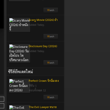
Scary Movie (2026) ยำ
หนังจี้
Added Today.
Disclosure Day (2026)
วันเปิดโปง: ไขปริศนา
Added Today.
ลวงโลก
ซีรีส์อัพเดตใหม่
Perfect Crown รักนี้มงลง
(2026)
ซีซัน 1
ตอนทั้งหมด 12
The Evil Lawyer ทนาย