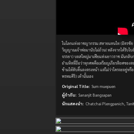
ในโลกแห่งอาชญากรรม สหายแทนไท (ฉัตรชัย เป
วิญญาณเจ้าพ่อมานับไม่ถ้วน! หลังจากได้รับใบสั่
จรรยา) บอสใหญ่มาเฟียแห่งเยาวราช มันกลับกลา
อำมหิตที่ถือว่าทุกศพคือเหรียญเกียรติยศของต
ข้ามให้ดับดิ้นลงตรงหน้า แต่ไม่ว่าใครจะอยู่
พรหมศิริ) เท้านั้นเอง
Original Title:
Sum muepuen
ผู้กำกับ:
Sananjit Bangsapan
นักแสดงนำ:
Chatchai Plengpanich, Tani