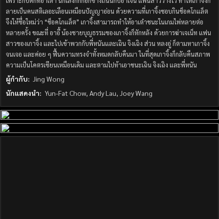
เพราะกับดักที่อาเต๋า นักเลงกิ๊กก๊อกข้างถนนกับอาเจิน แฟนสาววางไว้ ทำให้เกาจิ้งก
ลายเป็นคนสติเลอะเลือนเหมือนปัญญาอ่อน ด้วยความที่เกาจิ้งชอบกินช็อคโกแล็ต
จึงให้ชื่อใหม่ว่า “ช็อคโกแล็ต” เกาจิ้งสามารถทำให้อาเต๋าชนะในเกมไพ่หลายต่อ
หลายครั้ง ขณะที่ อาอี้ น้องชายบุญธรรมของเกาจิ้งก็หักหลัง ด้วยการฆ่าเจเน็ท แฟน
สาวของเกาจิ้ง และไปเข้าพวกกับพี่หนันและเฉิน จิงเฉิง ส่วน หลงอู่ ก็ตามหาเกาจิ้ง
จนเจอ และค่อย ๆ ฟื้นความทรงจำทั้งหมดกลับคืนมา ในที่สุดเกาจิ้งก็กลับคืนสภาพ
ความเป็นโคตรเซียนเหมือนเดิม และตามไปท้าเอาชนะเฉิน จิงเฉิง และพี่หนัน
ผู้กำกับ:
Jing Wong
นักแสดงนำ:
Yun-Fat Chow, Andy Lau, Joey Wang