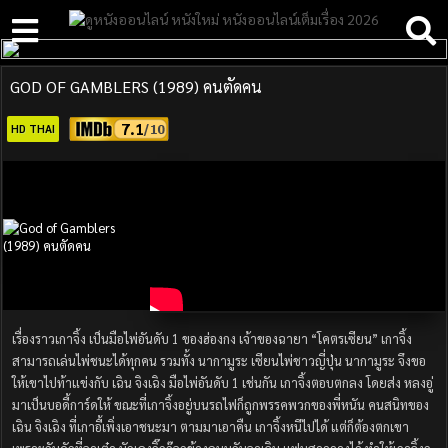
GOD OF GAMBLERS (1989) คนตัดคน
7.1
HD THAI
เรื่องราวเกาจิ้ง เป็นมือไพ่อันดับ 1 ของฮ่องกง เจ้าของฉายา “โคตรเซียน” เกาจิ้ง
สามารถเล่นไพ่ชนะได้ทุกคน รวมทั้ง นากามูระ เซียนไพ่ชาวญี่ปุ่น นากามูระ จึงขอ
ให้เขาไปท้าแข่งกับ เฉิน จิงเฉิง มือไพ่อันดับ 1 เช่นกัน เกาจิ้งตอบตกลง โดยส่ง หลงอู่
มาเป็นบอดี้การ์ดให้ ขณะที่เกาจิ้งอยู่บนรถไฟก็ถูกพรรคพวกของพี่หนัน คนสนิทของ
เฉิน จิงเฉิง ที่เกาอี้เพิ่งเอาชนะมา ตามมาเอาคืน เกาจิ้งหนีไปได้ แต่ก็ต้องตกเขา