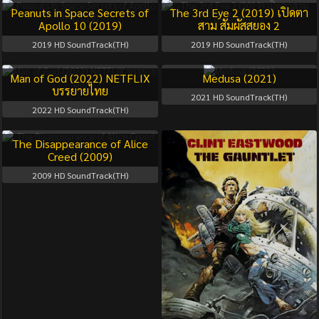
Peanuts in Space Secrets of
The 3rd Eye 2 (2019) เปิดตา
Apollo 10 (2019)
สาม สัมผัสสยอง 2
2019
HD SoundTrack(TH)
2019
HD SoundTrack(TH)
Man of God (2022) NETFLIX
Medusa (2021)
บรรยายไทย
2021
HD SoundTrack(TH)
2022
HD SoundTrack(TH)
The Disappearance of Alice
Creed (2009)
2009
HD SoundTrack(TH)