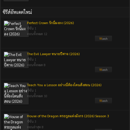
ซีรีส์อัพเดตใหม่
Perfect Crown รักนี้มงลง (2026)
ซีซัน 1
ตอนทั้งหมด 12
The Evil Lawyer ทนายปีศาจ (2026)
ซีซัน 1
ตอนทั้งหมด 8
Teach You a Lesson อย่างนี้ต้องโดนสั่งสอน (2026)
ซีซัน 1
ตอนทั้งหมด 10
House of the Dragon ตระกูลแห่งมังกร (2026) Season 3
ซีซัน 3
ตอนล่าสุด 8