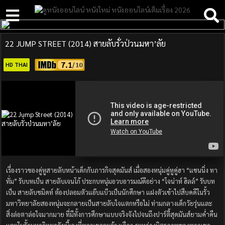
22 JUMP STREET (2014) สายลับรั่วป่วนมหา’ลัย
7.1
HD THAI
เรื่องราวของคู่หูสายลับหน้าเด็กกับภารกิจสุดมันส์ เมื่อสองหนุ่มคู่หูคู่ฮา “แชนนิ่ง ทา
ทั่ม” รับบทเป็น สายลับเจนโก้ ประกบหนุ่มอวบอารมณ์ดีอย่าง “โจน่าห์ ฮิลล์” รับบท
เป็น สายลับชมิดท์ ต้องปลอมตัวแอ๊บแบ๊วเป็นนักศึกษา แฝงตัวเข้าไปสืบคดีในรั้ว
มหาวิทยาลัยสองหนุ่มจะกลายเป็นสายลับใจแตกหรือไม่ ท่ามกลางเด็กวัยรุ่นและ
สิ่งล่อตาล่อใจมากมาย ที่มีทั้งการศึกษาแบบจริงจังไปจนถึงปาร์ตี้สุดมันส์ยามค่ำคืน