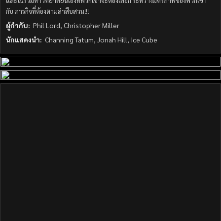
และในรั้วมหาวิทยาลัยนี้เองที่พวกเขาจะต้องเลือก ระหว่างมิตรภาพของพวกเขา
กับ ภารกิจที่ต้องตามล่าสืบสวน!!!
ผู้กำกับ:
Phil Lord, Christopher Miller
นักแสดงนำ:
Channing Tatum, Jonah Hill, Ice Cube