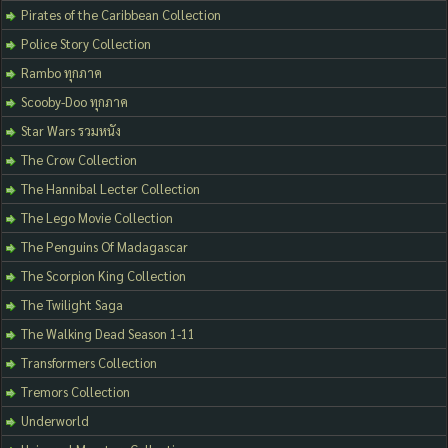
Pirates of the Caribbean Collection
Police Story Collection
Rambo ทุกภาค
Scooby-Doo ทุกภาค
Star Wars รวมหนัง
The Crow Collection
The Hannibal Lecter Collection
The Lego Movie Collection
The Penguins Of Madagascar
The Scorpion King Collection
The Twilight Saga
The Walking Dead Season 1-11
Transformers Collection
Tremors Collection
Underworld