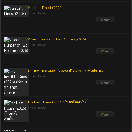
Manila’s Finest (2025)
Added Today.
Mikael: Hunter of Two Realms (2026)
Added Today.
The Invisible Guest (2026) ปริศนาฆ่า ล่าคนล่องหน
Added Today.
The Last House (2026) บ้านหลังสุดท้าย
Added Today.