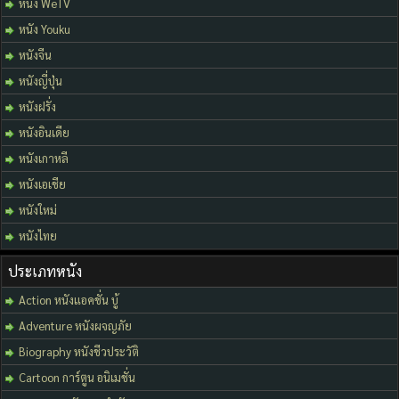
หนัง WeTV
หนัง Youku
หนังจีน
หนังญี่ปุ่น
หนังฝรั่ง
หนังอินเดีย
หนังเกาหลี
หนังเอเชีย
หนังใหม่
หนังไทย
ประเภทหนัง
Action หนังแอคชั่น บู้
Adventure หนังผจญภัย
Biography หนังชีวประวัติ
Cartoon การ์ตูน อนิเมชั่น