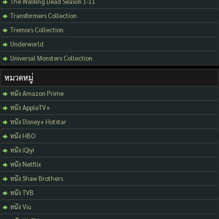
The Walking Dead Season 1-11
Transformers Collection
Tremors Collection
Underworld
Universal Monsters Collection
หมวดหมู่
หนัง Amazon Prime
หนัง AppleTV+
หนัง Disney+ Hotstar
หนัง HBO
หนัง iQiyi
หนัง Netflix
หนัง Shaw Brothers
หนัง TVB
หนัง Viu