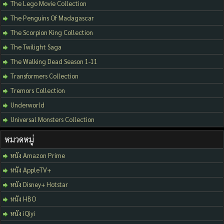
The Lego Movie Collection
The Penguins Of Madagascar
The Scorpion King Collection
The Twilight Saga
The Walking Dead Season 1-11
Transformers Collection
Tremors Collection
Underworld
Universal Monsters Collection
หมวดหมู่
หนัง Amazon Prime
หนัง AppleTV+
หนัง Disney+ Hotstar
หนัง HBO
หนัง iQiyi