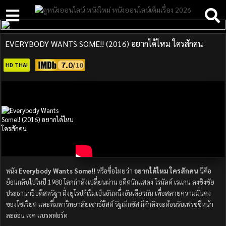
EVERYBODY WANTS SOME!! (2016) อยากได้ไหม ใครสักคน
7.0
HD THAI
หนัง
Everybody Wants Some!!
หรือชื่อไทยว่า
อยากได้ไหม ใครสักคน
นี่คือ
ย้อนกลับไปในปี 1980 โลกกำลังเปลี่ยนผ่าน อดีตนักแสดง โรนัลด์ เรแกน ลงชิงชัย
ประธานาธิบดีสหรัฐฯ ฝั่งยุโรปก็เริ่มเป็นอันหนึ่งอันเดียวกัน เพื่อสลายความมั่นคง
ของโซเวียต และที่มหาวิทยาลัยเซาธ์อีสต์ รัฐเท็กซัส ก็กำลังจะต้อนรับเฟรชชี่หน้า
ละอ่อน เจค แบรดฟอร์ด