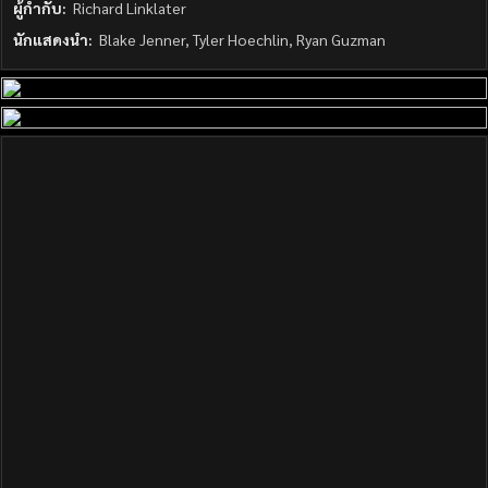
ผู้กำกับ:
Richard Linklater
นักแสดงนำ:
Blake Jenner, Tyler Hoechlin, Ryan Guzman