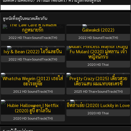
แสดงความคิดเห็น / วิจารณ์ภาพยนตร์ / ความรู้สึกหลังดูหนัง
Season 1
ดูหนังที่อยู่ในหมวดเดียวกัน
Full
The Law Cafe คาเฟ่เลิฟ
กฎหมายรัก
Galwakdi (2022)
2022
HD Thai+SoundTrack(TH)
2022
HD SoundTrack(TH)
Mulan: Princess Warrior (Kung
Ivy & Bean (2022) ไอวี่และบีน
Fu Mulan) (2020) มู่หลาน เจ้า
หญิงนักรบ
2022
HD Thai+SoundTrack(TH)
2020
HD Thai
Whatcha Wearin (2012) เธอใส่
Pretty Crazy (2025) เดี๋ยวสวย
อะไรอยู่จ๊ะ
เดี๋ยวแสบ ผมแทบจะเครซี่
2012
HD SoundTrack(TH)
2025
HD Thai+SoundTrack(TH)
Hubie Halloween | Netflix
อีหล่าเอ๋ย (2020) Luckily in Love
(2020) ฮูบี้ ฮาโลวีน
2020
HD Thai
2020
HD SoundTrack(TH)