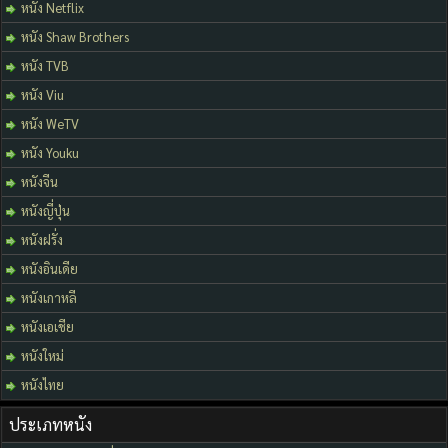
หนัง Netflix
หนัง Shaw Brothers
หนัง TVB
หนัง Viu
หนัง WeTV
หนัง Youku
หนังจีน
หนังญี่ปุ่น
หนังฝรั่ง
หนังอินเดีย
หนังเกาหลี
หนังเอเชีย
หนังใหม่
หนังไทย
ประเภทหนัง