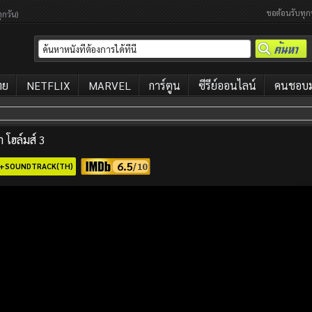
ขอต้อนรับทุก
ุกวัน)
ทย
NETFLIX
MARVEL
การ์ตูน
ซีรีย์ออนไลน์
คนชอบมา
โฮล์มส์ 3
6.5
I+SOUNDTRACK(TH)