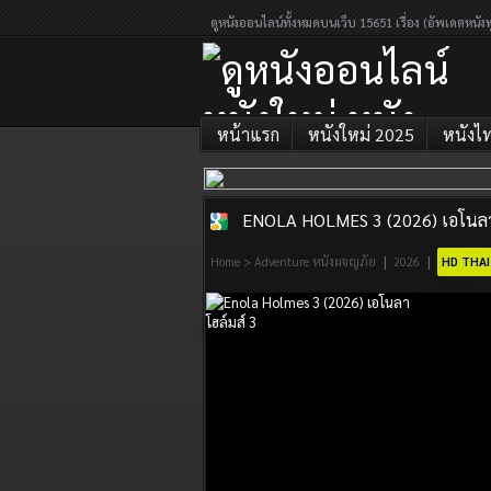
ดูหนังออนไลน์ทั้งหมดบนเว็บ 15651 เรื่อง (อัพเดตหนังท
หน้าแรก
หนังใหม่ 2025
หนังไ
ENOLA HOLMES 3 (2026) เอโนลา 
ดูหนังออนไลน์
|
|
Home
>
Adventure หนังผจญภัย
2026
HD THA
หนังใหม่ หนัง
ออนไลน์เต็ม
เรื่อง 2026