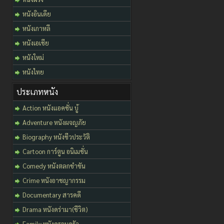
หนังอินเดีย
หนังเกาหลี
หนังเอเชีย
หนังใหม่
หนังไทย
ประเภทหนัง
Action หนังแอคชั่น บู้
Adventure หนังผจญภัย
Biography หนังชีวประวัติ
Cartoon การ์ตูน อนิเมชั่น
Comedy หนังตลกขำขัน
Crime หนังอาชญากรรม
Documentary สารคดี
Drama หนังดร่ามา(ชีวิต)
Family หนังครอบครัว