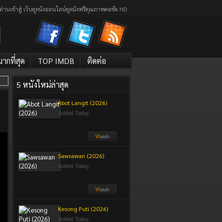
ท่านเข้าสู่ เว็บดูหนังออนไลน์ดูหนังฟรีคุณภาพคมชัด HD
กที่สุด
TOP IMDB
ติดต่อ
5 หนังใหม่ล่าสุด
Abot Langit (2026)
Added Today.
Sawsawan (2026)
Added Today.
Kesong Puti (2026)
Added Today.