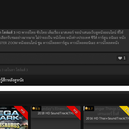
 โฮล์มส์ 3
HD พากย์ไทย ซับไทย เต็มเรื่อง มาสเตอร์ ขอนำเสนอเว็บดูหนังออนไลน์ ที่ให้
้เลือกรับชมอย่างมากมาย ไม่ว่าจะเป็น หนังไทย หนังต่างประเทศ ซีรีส์ การ์ตูน อนิเมะ หนัง
่ MASTER ZOOM หนังออนไลน์ ซูม ดาวน์โหลดการ์ตูน ดาวน์โหลดอนิเมะ ดาวน์โหลดหนัง
1
s 3
เอโนลา โฮล์มส์ 3
้สึกหลังดูหนัง
6.9
8.7
E
HD
HD
2018
HD SoundTrack(TH)
2016
HD Thai+SoundTrack(TH