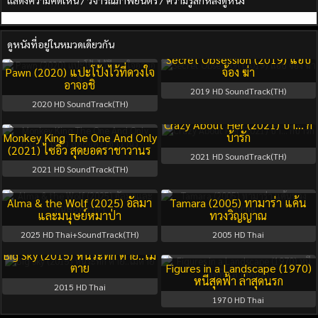
แสดงความคิดเห็น / วิจารณ์ภาพยนตร์ / ความรู้สึกหลังดูหนัง
ดูหนังที่อยู่ในหมวดเดียวกัน
Secret Obsession (2019) แอบ
Pawn (2020) แปะโป้งไว้ที่ดวงใจ
จ้อง ฆ่า
อาจอชิ
2019
HD SoundTrack(TH)
2020
HD SoundTrack(TH)
Crazy About Her (2021) บ้า… ก็
Monkey King The One And Only
บ้ารัก
(2021) ไซอิ๋ว สุดยอดราชาวานร
2021
HD SoundTrack(TH)
2021
HD SoundTrack(TH)
Alma & the Wolf (2025) อัลมา
Tamara (2005) ทามาร่า แค้น
และมนุษย์หมาป่า
ทวงวิญญาณ
2025
HD Thai+SoundTrack(TH)
2005
HD Thai
Big Sky (2015) หนีระทึก ตาย..ไม่
ตาย
Figures in a Landscape (1970)
หนีสุดฟ้า ล่าสุดนรก
2015
HD Thai
1970
HD Thai