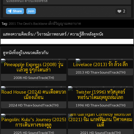
น์โหลดหนัง ดาวน์โหลดซีรีส์
2
Join
Tag:
2001
The Devil’s Backbone เด็กผีวิญญาณพยาบาท
แสดงความคิดเห็น / วิจารณ์ภาพยนตร์ / ความรู้สึกหลังดูหนัง
ดูหนังที่อยู่ในหมวดเดียวกัน
Pineapple Express (2008) วุ่น
Lovelace (2013) รัก ล้วง ลึก
เเล้วตู จู่ๆก็โดนล่า
2013
HD Thai+SoundTrack(TH)
2008
HD SoundTrack(TH)
Road House (2024) คนเดือดบวก
Twister (1996) ทวิสเตอร์
เมืองเถื่อน
ทอร์นาโดมฤตยูถล่มโลก
2024
HD Thai+SoundTrack(TH)
1996
HD Thai+SoundTrack(TH)
Jim Gaffigan Comedy Monster
Pangolin: Kulu’s Journey (2025)
(2021) จิม แกฟฟิแกน ปีศาจคอม
การเดินทางของคูลู
เมดี้
2025
HD SoundTrack(TH)
2021
HD SoundTrack(TH)