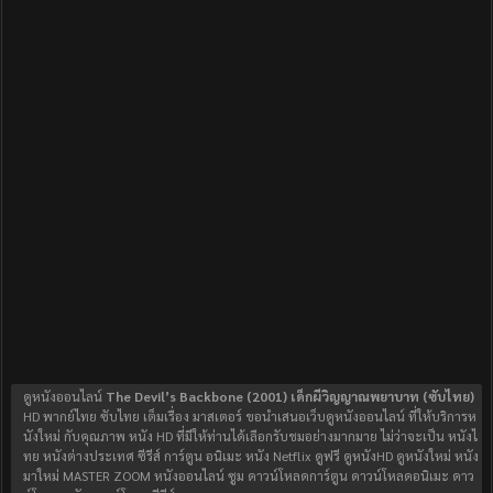
ดูหนังออนไลน์
The Devil’s Backbone (2001) เด็กผีวิญญาณพยาบาท (ซับไทย)
HD พากย์ไทย ซับไทย เต็มเรื่อง มาสเตอร์ ขอนำเสนอเว็บดูหนังออนไลน์ ที่ให้บริการห
นังใหม่ กับคุณภาพ หนัง HD ที่มีให้ท่านได้เลือกรับชมอย่างมากมาย ไม่ว่าจะเป็น หนังไ
ทย หนังต่างประเทศ ซีรีส์ การ์ตูน อนิเมะ หนัง Netflix ดูฟรี ดูหนังHD ดูหนังใหม่ หนัง
มาใหม่ MASTER ZOOM หนังออนไลน์ ซูม ดาวน์โหลดการ์ตูน ดาวน์โหลดอนิเมะ ดาว